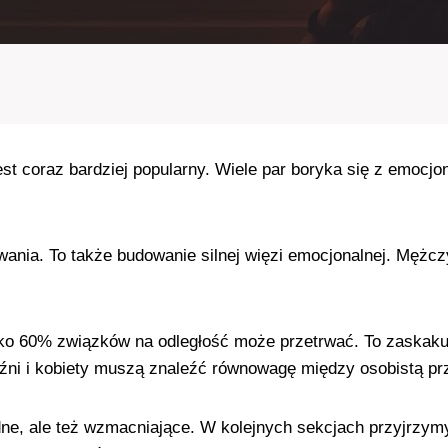
est coraz bardziej popularny. Wiele par boryka się z emoc
wania. To także budowanie silnej więzi emocjonalnej. Mężczy
sko 60% związków na odległość może przetrwać. To zaskaku
ni i kobiety muszą znaleźć równowagę między osobistą prze
trudne, ale też wzmacniające. W kolejnych sekcjach przyjrzy