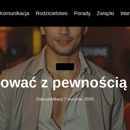
Komunikacja
Rodzicielstwo
Porady
Związki
War
PORADY
rtować z pewnością
Data publikacji
7 stycznia, 2025