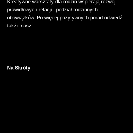
Kreatywne warsztaty dla rodzin wspierają rozwój
prawidłowych relacji i podział rodzinnych
obowiązków. Po więcej pozytywnych porad odwiedź
także nasz
Poradnik Pozytywnego Patrzenia
.
Na Skróty
Aktualności
Komunikacja
Rodzicielstwo
Porady
Związki
Warsztaty
O nas