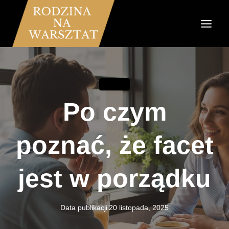
Przejdź
do
treści
ZWIĄZKI
Po czym
poznać, że facet
jest w porządku
Data publikacji
20 listopada, 2025