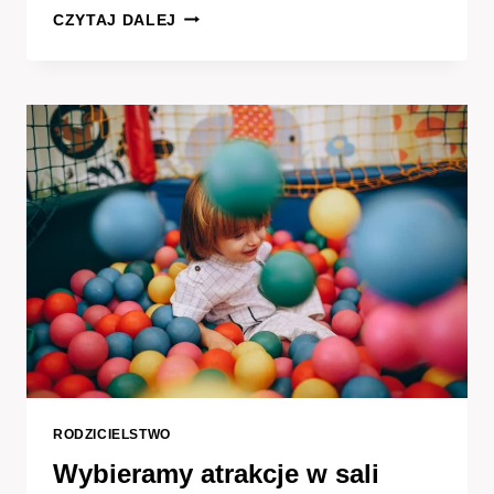
ROWER
CZYTAJ DALEJ
Z
KÓŁKAMI
BOCZNYMI
CZY
BEZ
–
CO
WYBRAĆ
DO
NAUKI
JAZDY?
RODZICIELSTWO
Wybieramy atrakcje w sali