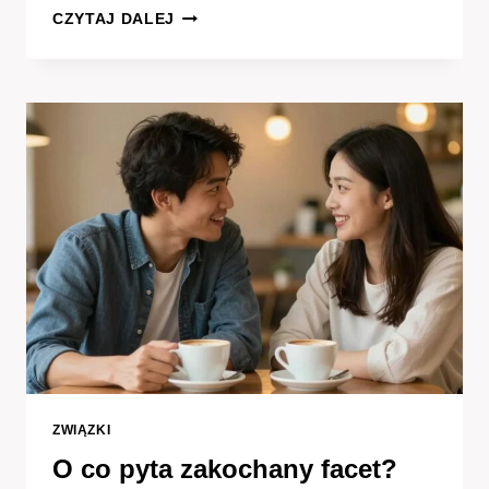
MAŁE
CZYTAJ DALEJ
NARZĘDZIE
DO
WIELKICH
ZADAŃ.
JAK
MĄDRZE
WSPIERAĆ
APARAT
MOWY
I
ROZWÓJ
DZIECKA?
ZWIĄZKI
O co pyta zakochany facet?