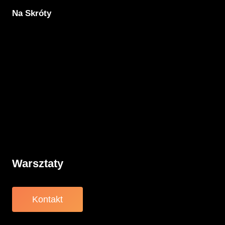
Na Skróty
Aktualności
Komunikacja
Rodzicielstwo
Porady
Związki
Warsztaty
O nas
Warsztaty
Kontakt