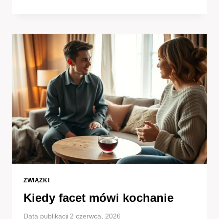
RAZ
OKAZUJE
ZAINTERESOWANIE
A
RAZ
NIE
ZWIĄZKI
Kiedy facet mówi kochanie
Data publikacji
2 czerwca, 2026