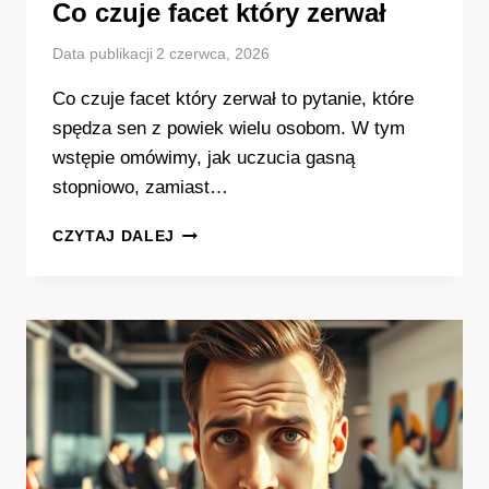
Co czuje facet który zerwał
Data publikacji
2 czerwca, 2026
Co czuje facet który zerwał to pytanie, które
spędza sen z powiek wielu osobom. W tym
wstępie omówimy, jak uczucia gasną
stopniowo, zamiast…
CO
CZYTAJ DALEJ
CZUJE
FACET
KTÓRY
ZERWAŁ