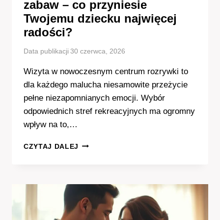
zabaw – co przyniesie
Twojemu dziecku najwięcej
radości?
Data publikacji
30 czerwca, 2026
Wizyta w nowoczesnym centrum rozrywki to
dla każdego malucha niesamowite przeżycie
pełne niezapomnianych emocji. Wybór
odpowiednich stref rekreacyjnych ma ogromny
wpływ na to,…
WYBIERAMY
CZYTAJ DALEJ
ATRAKCJE
W
SALI
ZABAW
–
CO
PRZYNIESIE