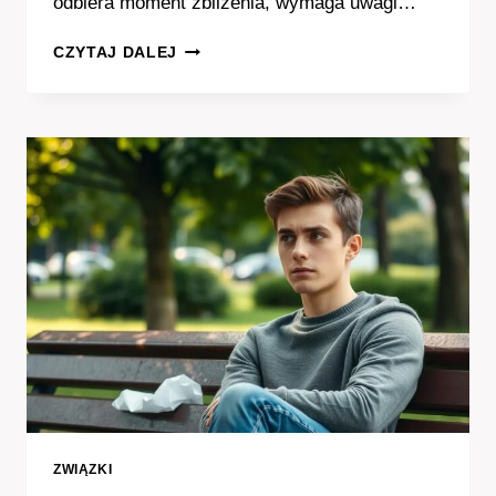
odbiera moment zbliżenia, wymaga uwagi…
CO
CZYTAJ DALEJ
CZUJE
FACET
KIEDY
JEST
W
KOBIECIE
ZWIĄZKI