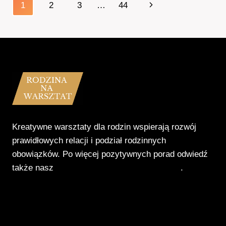
Nawigacja
Następna
1
2
3
…
44
strony
strona
Kreatywne warsztaty dla rodzin wspierają rozwój
prawidłowych relacji i podział rodzinnych
obowiązków. Po więcej pozytywnych porad odwiedź
także nasz
Poradnik Pozytywnego Patrzenia
.