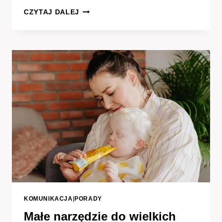
OZNAKI
CZYTAJ DALEJ
ZAKOCHANIA
U
KOBIETY:
JAK
ROZPOZNAĆ
PRAWDZIWE
UCZUCIE
KOMUNIKACJA
|
PORADY
Małe narzędzie do wielkich