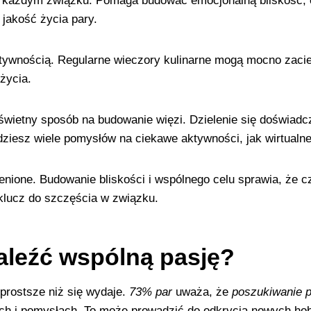
 każdym związku. Pomaga budować emocjonalną bliskość, co
jakość życia pary.
atywnością. Regularne wieczory kulinarne mogą mocno zaci
życia.
wietny sposób na budowanie więzi. Dzielenie się doświadc
dziesz wiele pomysłów na ciekawe aktywności, jak wirtualne
nione. Budowanie bliskości i wspólnego celu sprawia, że c
 klucz do szczęścia w związku.
naleźć wspólną pasję?
prostsze niż się wydaje.
73% par
uważa, że
poszukiwanie p
ach i pomysłach. To może prowadzić do odkrycia nowych ho