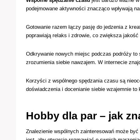
Wspólne spędzanie czasu
jest bardzo ważne w
podejmowane aktywności znacząco wpływają na 
Gotowanie razem łączy pasję do jedzenia z kre
poprawiają relaks i zdrowie, co zwiększa jakość 
Odkrywanie nowych miejsc podczas podróży to ś
zrozumienia siebie nawzajem. W internecie znaj
Korzyści z wspólnego spędzania czasu są nieoce
doświadczenia i docenianie siebie wzajemnie to
Hobby dla par – jak z
Znalezienie wspólnych zainteresowań może być 
jest, aby otwarcie rozmawiać o swoich marzeni