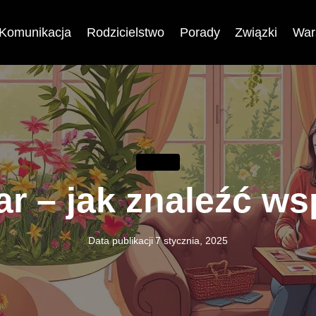
Komunikacja
Rodzicielstwo
Porady
Związki
War
PORADY
ar – jak znaleźć ws
Data publikacji
7 stycznia, 2025