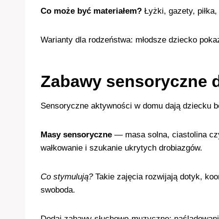
Co może być materiałem?
Łyżki, gazety, piłka
Warianty dla rodzeństwa: młodsze dziecko pokazu
Zabawy sensoryczne d
Sensoryczne aktywności w domu dają dziecku be
Masy sensoryczne
— masa solna, ciastolina czy 
wałkowanie i szukanie ukrytych drobiazgów.
Co stymulują?
Takie zajęcia rozwijają dotyk, ko
swoboda.
Dodaj zabawy słuchowo-muzyczne: naśladowanie 