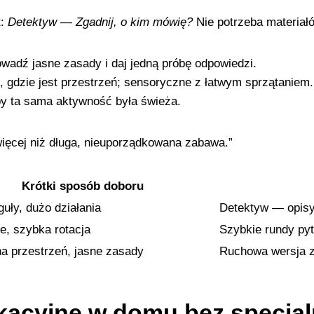
t:
Detektyw — Zgadnij, o kim mówię?
Nie potrzeba materiałó
owadź jasne zasady i daj jedną próbę odpowiedzi.
 gdzie jest przestrzeń; sensoryczne z łatwym sprzątaniem.
, by ta sama aktywność była świeża.
więcej niż długa, nieuporządkowana zabawa.”
Krótki sposób doboru
guły, dużo działania
Detektyw — opisy
le, szybka rotacja
Szybkie rundy pyt
a przestrzeń, jasne zasady
Ruchowa wersja z
kacyjne w domu bez specja