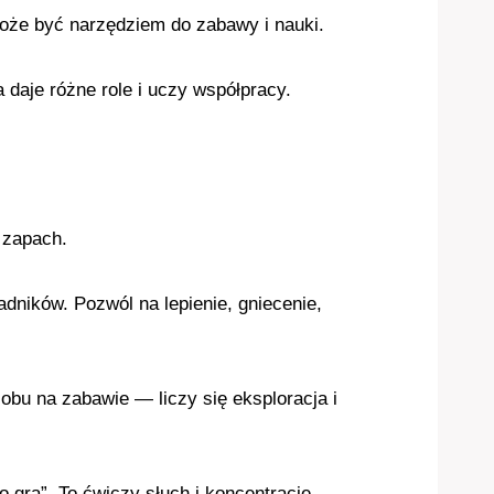
może być narzędziem do zabawy i nauki.
 daje różne role i uczy współpracy.
 zapach.
adników. Pozwól na lepienie, gniecenie,
obu na zabawie — liczy się eksploracja i
gra”. To ćwiczy słuch i koncentrację.