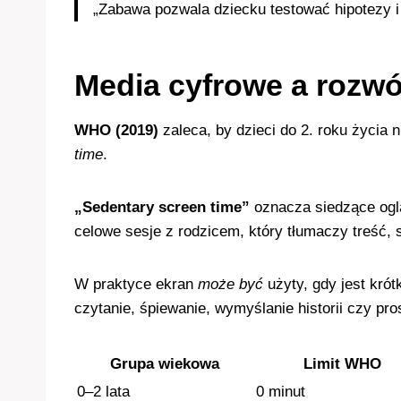
„Zabawa pozwala dziecku testować hipotezy i
Media cyfrowe a rozw
WHO (2019)
zaleca, by dzieci do 2. roku życia 
time
.
„Sedentary screen time”
oznacza siedzące oglą
celowe sesje z rodzicem, który tłumaczy treść,
W praktyce ekran
może być
użyty, gdy jest kró
czytanie, śpiewanie, wymyślanie historii czy pro
Grupa wiekowa
Limit WHO
0–2 lata
0 minut