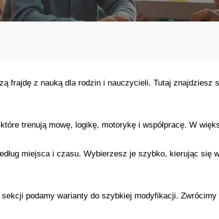
czą frajdę z nauką dla rodzin i nauczycieli. Tutaj znajdzies
które trenują mowę, logikę, motorykę i współpracę. W więk
 według miejsca i czasu. Wybierzesz je szybko, kierując si
 sekcji podamy warianty do szybkiej modyfikacji. Zwrócimy 