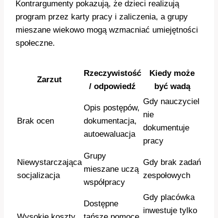
Kontrargumenty pokazują, że dzieci realizują
program przez karty pracy i zaliczenia, a grupy
mieszane wiekowo mogą wzmacniać umiejętności
społeczne.
Rzeczywistość
Kiedy może
Zarzut
/ odpowiedź
być wadą
Gdy nauczyciel
Opis postępów,
nie
Brak ocen
dokumentacja,
dokumentuje
autoewaluacja
pracy
Grupy
Niewystarczająca
Gdy brak zadań
mieszane uczą
socjalizacja
zespołowych
współpracy
Gdy placówka
Dostępne
inwestuje tylko
Wysokie koszty
tańsze pomoce