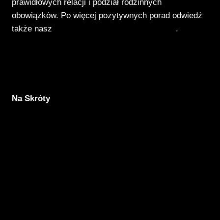
prawidłowych relacji i podział rodzinnych
obowiązków. Po więcej pozytywnych porad odwiedź
także nasz
Poradnik Pozytywnego Patrzenia
.
Na Skróty
Aktualności
Komunikacja
Rodzicielstwo
Porady
Związki
Warsztaty
O nas