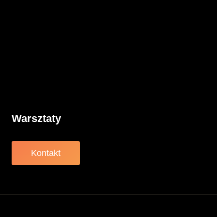
Komunikacja
Rodzicielstwo
Porady
Związki
Warsztaty
O nas
Warsztaty
Kontakt