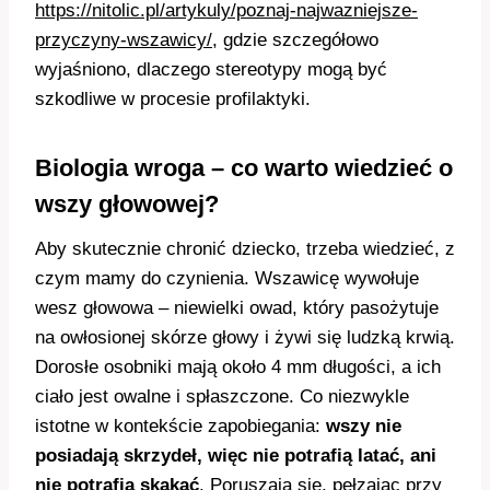
https://nitolic.pl/artykuly/poznaj-najwazniejsze-
przyczyny-wszawicy/
, gdzie szczegółowo
wyjaśniono, dlaczego stereotypy mogą być
szkodliwe w procesie profilaktyki.
Biologia wroga – co warto wiedzieć o
wszy głowowej?
Aby skutecznie chronić dziecko, trzeba wiedzieć, z
czym mamy do czynienia. Wszawicę wywołuje
wesz głowowa – niewielki owad, który pasożytuje
na owłosionej skórze głowy i żywi się ludzką krwią.
Dorosłe osobniki mają około 4 mm długości, a ich
ciało jest owalne i spłaszczone. Co niezwykle
istotne w kontekście zapobiegania:
wszy nie
posiadają skrzydeł, więc nie potrafią latać, ani
nie potrafią skakać
. Poruszają się, pełzając przy