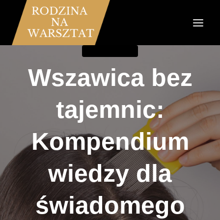
Przejdź
do
treści
RODZICIELSTWO
Wszawica bez
tajemnic:
Kompendium
wiedzy dla
świadomego