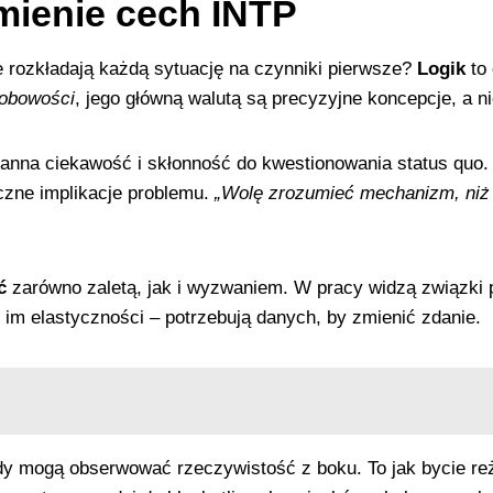
mienie cech INTP
e rozkładają każdą sytuację na czynniki pierwsze?
Logik
to 
obowości
, jego główną walutą są precyzyjne koncepcje, a n
tanna ciekawość i skłonność do kwestionowania status quo.
czne implikacje problemu.
„Wolę zrozumieć mechanizm, niż 
ć
zarówno zaletą, jak i wyzwaniem. W pracy widzą związki 
 im elastyczności – potrzebują danych, by zmienić zdanie.
gdy mogą obserwować rzeczywistość z boku. To jak bycie r