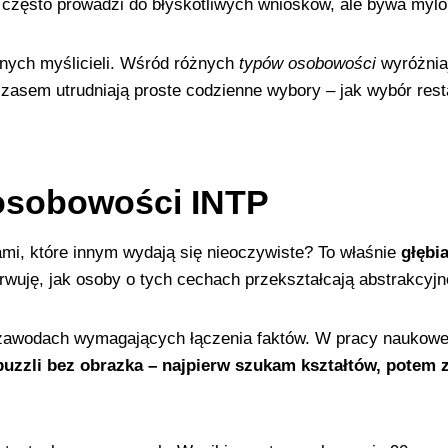
a często prowadzi do błyskotliwych wniosków, ale bywa my
znych myślicieli. Wśród różnych
typów osobowości
wyróżniaj
czasem utrudniają proste codzienne wybory – jak wybór rest
 osobowości INTP
mi, które innym wydają się nieoczywiste? To właśnie
głębi
erwuję, jak osoby o tych cechach przekształcają abstrakcyj
zawodach wymagających łączenia faktów. W pracy naukowej 
 puzzli bez obrazka – najpierw szukam kształtów, potem 