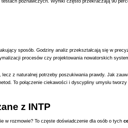
w testach poznawczych. Wyniki często przekraczają 90 perce
akujący sposób. Godziny analiz przekształcają się w precyz
ymalizacji procesów czy projektowania nowatorskich syste
, lecz z naturalnej potrzeby poszukiwania prawdy. Jak zau
metod. To połączenie ciekawości i dyscypliny umysłu tworzy
zane z INTP
nie w rozmowie? To częste doświadczenie dla osób o tych
c