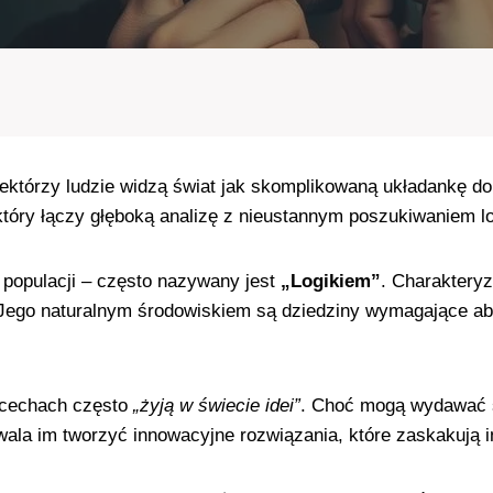
niektórzy ludzie widzą świat jak skomplikowaną układankę
il, który łączy głęboką analizę z nieustannym poszukiwaniem
 populacji – często nazywany jest
„Logikiem”
. Charakteryz
 Jego naturalnym środowiskiem są dziedziny wymagające abs
 cechach często
„żyją w świecie idei”
. Choć mogą wydawać s
wala im tworzyć innowacyjne rozwiązania, które zaskakują 