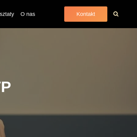
sztaty
O nas
Kontakt
TP