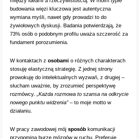
między ideami a rzeczywistością. W moim
typie
budowania więzi kluczowa jest autentyczna
wymiana myśli, nawet gdy prowadzi to do
żywiołowych dyskusji. Badania potwierdzają, że
73% osób o podobnym profilu uważa szczerość za
fundament porozumienia.
W kontaktach z
osobami
o różnych charakterach
stosuję elastyczną strategię. Z jednej strony
prowokuję do intelektualnych wyzwań, z drugiej –
słucham uważnie, by zrozumieć perspektywę
rozmówcy.
„Każda rozmowa to szansa na odkrycie
nowego punktu widzenia”
– to moje motto w
działaniu.
W pracy zawodowej mój
sposób
komunikacji
przypomina burzę mózgów w ruchu. Preferuję