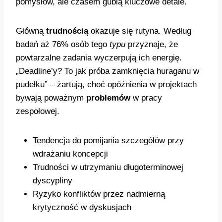
pomysłów, ale czasem gubią kluczowe detale.
Główną
trudnością
okazuje się rutyna. Według
badań aż 76% osób tego
typu
przyznaje, że
powtarzalne zadania wyczerpują ich energię.
„Deadline’y? To jak próba zamknięcia huraganu w
pudełku” – żartują, choć opóźnienia w projektach
bywają poważnym
problemów
w pracy
zespołowej.
Tendencja do pomijania szczegółów przy
wdrażaniu koncepcji
Trudności w utrzymaniu długoterminowej
dyscypliny
Ryzyko konfliktów przez nadmierną
krytyczność w dyskusjach