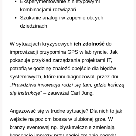
Eksperymentowanie z nietypowymi
kombinacjami rozwiązań
Szukanie analogii w zupełnie obcych
dziedzinach
W sytuacjach kryzysowych
ich zdolność
do
improwizacji przypomina GPS w labiryncie. Jak
pokazuje przykład zarządzania projektami IT,
potrafią w godzinę znaleźć obejście dla błędów
systemowych, które inni diagnozowali przez dni.
„Prawdziwa innowacja rodzi się tam, gdzie kończą
się instrukcje”
– zauważał Carl Jung.
Angażować się w trudne sytuacje? Dla nich to jak
wejście na poziom bossa w ulubionej grze. W
branży eventowej np. błyskawicznie zmieniają
koncepcję imprezy przy nagłej zmianie pogody,