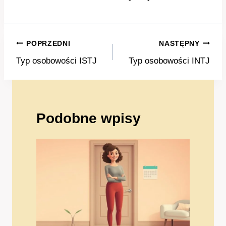
Nawigacja
POPRZEDNI
NASTĘPNY
wpisu
Typ osobowości ISTJ
Typ osobowości INTJ
Podobne wpisy