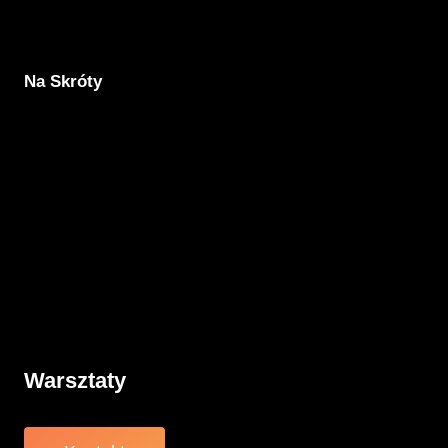
Na Skróty
Aktualności
Komunikacja
Rodzicielstwo
Porady
Związki
Warsztaty
O nas
Warsztaty