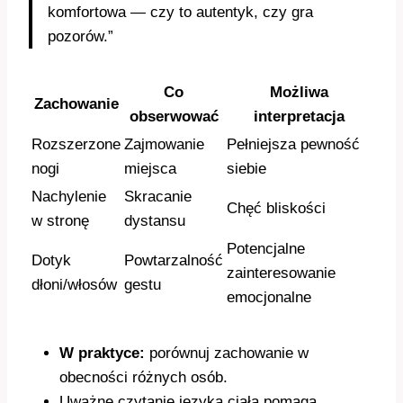
komfortowa — czy to autentyk, czy gra
pozorów.”
Co
Możliwa
Zachowanie
obserwować
interpretacja
Rozszerzone
Zajmowanie
Pełniejsza pewność
nogi
miejsca
siebie
Nachylenie
Skracanie
Chęć bliskości
w stronę
dystansu
Potencjalne
Dotyk
Powtarzalność
zainteresowanie
dłoni/włosów
gestu
emocjonalne
W praktyce:
porównuj zachowanie w
obecności różnych osób.
Uważne czytanie języka ciała pomaga