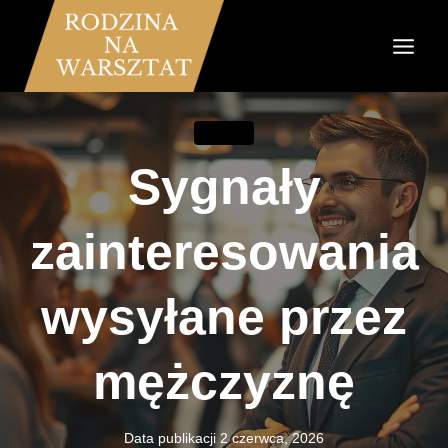
Przejdź
do
treści
ZWIĄZKI
Sygnały
zainteresowania
wysyłane przez
mężczyznę
Data publikacji
2 czerwca, 2026