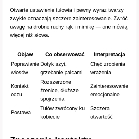
Otwarte ustawienie tułowia i pewny wyraz twarzy
zwykle oznaczają szczere zainteresowanie. Zwróć
uwagę na drobne ruchy rąk i mimikę — one mówią
więcej niż słowa.
Objaw
Co obserwować
Interpretacja
Poprawianie
Dotyk szyi,
Chęć zrobienia
włosów
grzebanie palcami
wrażenia
Rozszerzone
Kontakt
Zainteresowanie
źrenice, dłuższe
oczu
emocjonalne
spojrzenia
Tułów zwrócony ku
Szczera
Postawa
kobiecie
otwartość