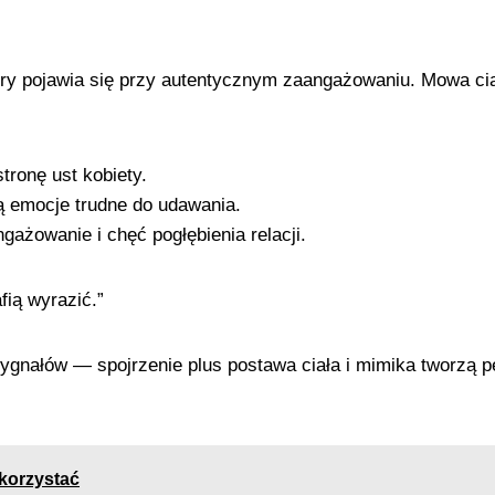
ry pojawia się przy autentycznym zaangażowaniu. Mowa cia
tronę ust kobiety.
ą emocje trudne do udawania.
ażowanie i chęć pogłębienia relacji.
fią wyrazić.”
gnałów — spojrzenie plus postawa ciała i mimika tworzą peł
ykorzystać