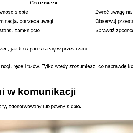
Co oznacza
wność siebie
Zwróć uwagę na 
minacja, potrzeba uwagi
Obserwuj przestr
stans, zamknięcie
Sprawdź zgodnoś
eć, jak ktoś porusza się w przestrzeni.”
nogi, ręce i tułów. Tylko wtedy zrozumiesz, co naprawdę 
i w komunikacji
ery, zdenerwowany lub pewny siebie.