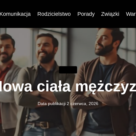
Komunikacja
Rodzicielstwo
Porady
Związki
War
ZWIĄZKI
owa ciała mężczy
Data publikacji
2 czerwca, 2026