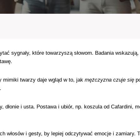
tać sygnały, które towarzyszą słowom. Badania wskazują,
tawę.
 mimiki twarzy daje wgląd w to, jak
mężczyzna czuje się
po
.
 dłonie i usta. Postawa i ubiór, np. koszula od Cafardini, 
uch włosów i gesty, by lepiej odczytywać emocje i zamiary.