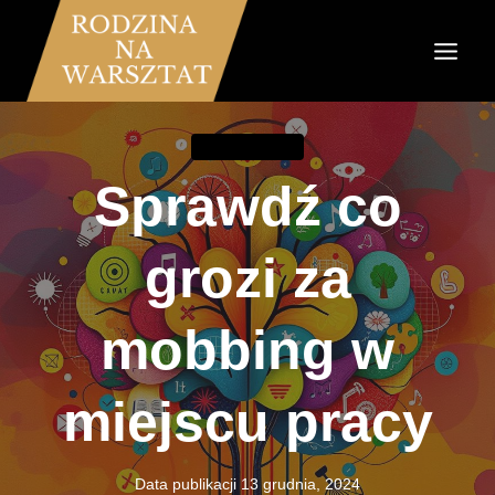
Przejdź
do
treści
KOMUNIKACJA
Sprawdź co
grozi za
mobbing w
miejscu pracy
Data publikacji
13 grudnia, 2024