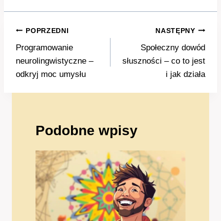
Nawigacja
POPRZEDNI
NASTĘPNY
wpisu
Programowanie
Społeczny dowód
neurolingwistyczne –
słuszności – co to jest
odkryj moc umysłu
i jak działa
Podobne wpisy