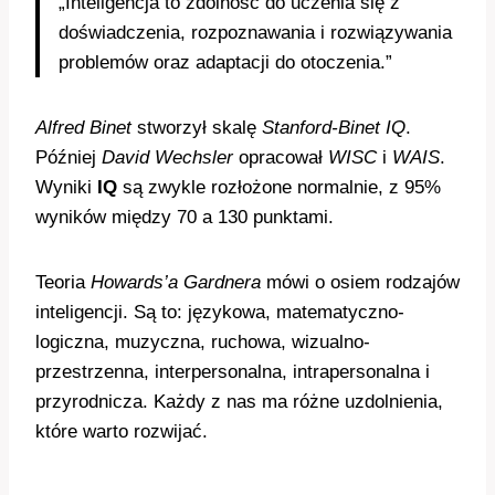
„Inteligencja to zdolność do uczenia się z
doświadczenia, rozpoznawania i rozwiązywania
problemów oraz adaptacji do otoczenia.”
Alfred Binet
stworzył skalę
Stanford-Binet IQ
.
Później
David Wechsler
opracował
WISC
i
WAIS
.
Wyniki
IQ
są zwykle rozłożone normalnie, z 95%
wyników między 70 a 130 punktami.
Teoria
Howards’a Gardnera
mówi o osiem rodzajów
inteligencji. Są to: językowa, matematyczno-
logiczna, muzyczna, ruchowa, wizualno-
przestrzenna, interpersonalna, intrapersonalna i
przyrodnicza. Każdy z nas ma różne uzdolnienia,
które warto rozwijać.