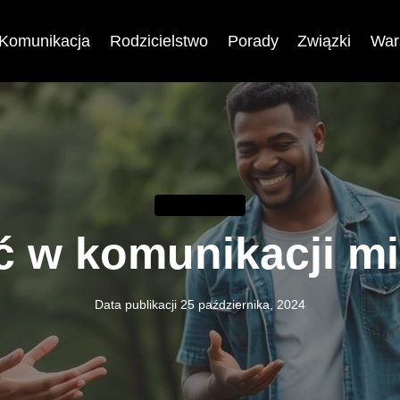
Komunikacja
Rodzicielstwo
Porady
Związki
War
KOMUNIKACJA
 w komunikacji mi
Data publikacji
25 października, 2024