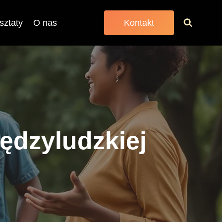
sztaty
O nas
Kontakt
ędzyludzkiej