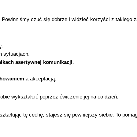
 Powinniśmy czuć się dobrze i widzieć korzyści z takiego
ę.
 sytuacjach.
nikach asertywnej komunikacji
.
chowaniem
a akceptacją.
bie wykształcić poprzez ćwiczenie jej na co dzień.
ztałtując tę cechę, stajesz się pewniejszy siebie. To pom