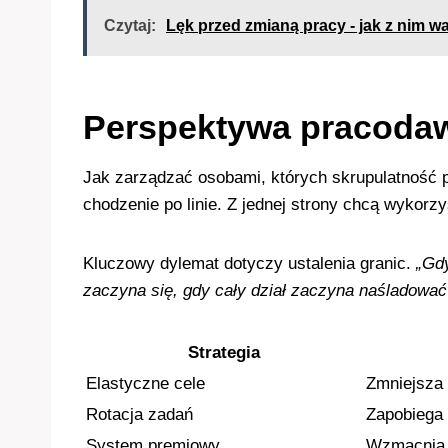
Czytaj:
Lęk przed zmianą pracy - jak z nim w
Perspektywa pracodaw
Jak zarządzać osobami, których skrupulatność 
chodzenie po linie. Z jednej strony chcą wykorz
Kluczowy dylemat dotyczy ustalenia granic.
„Gdy
zaczyna się, gdy cały dział zaczyna naśladować
Strategia
Elastyczne cele
Zmniejsza 
Rotacja zadań
Zapobiega
System premiowy
Wzmacnia 