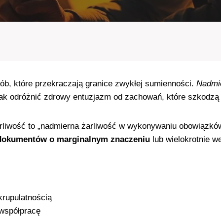
b, które przekraczają granice zwykłej sumienności.
Nadmie
 Jak odróżnić zdrowy entuzjazm od zachowań, które szkodzą
iwość to „nadmierna żarliwość w wykonywaniu obowiązków”.
dokumentów o marginalnym znaczeniu
lub wielokrotnie w
krupulatnością
 współpracę