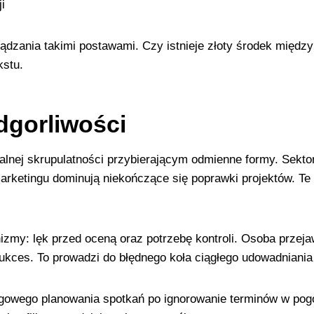
i
ądzania takimi postawami. Czy istnieje złoty środek międ
kstu.
adgorliwości
alnej skrupulatności przybierającym odmienne formy. Sekt
rketingu dominują niekończące się poprawki projektów. Te 
y: lęk przed oceną oraz potrzebę kontroli. Osoba przejawi
ces. To prowadzi do błędnego koła ciągłego udowadniania 
owego planowania spotkań po ignorowanie terminów w pogon