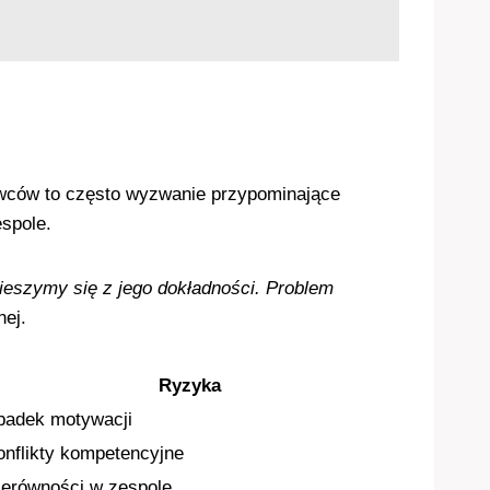
awców to często wyzwanie przypominające
espole.
ieszymy się z jego dokładności. Problem
ej.
Ryzyka
padek motywacji
onflikty kompetencyjne
ierówności w zespole