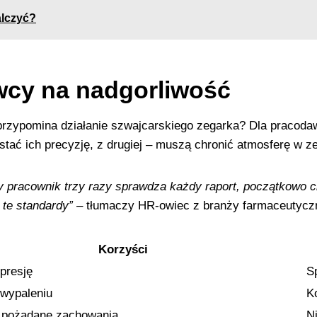
alczyć?
cy na nadgorliwość
przypomina działanie szwajcarskiego zegarka? Dla pracod
ystać ich precyzję, z drugiej – muszą chronić atmosferę w z
 pracownik trzy razy sprawdza każdy raport, początkowo c
 te standardy”
– tłumaczy HR-owiec z branży farmaceutyczn
Korzyści
presję
S
 wypaleniu
K
pożądane zachowania
N