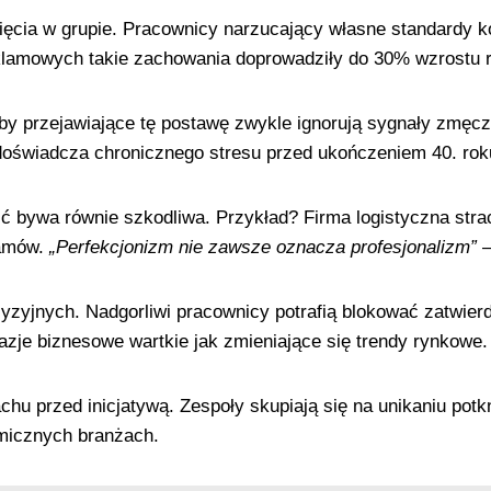
ięcia w grupie. Pracownicy narzucający własne standardy 
eklamowych takie zachowania doprowadziły do 30% wzrostu ro
y przejawiające tę postawę zwykle ignorują sygnały zmęcz
oświadcza chronicznego stresu przed ukończeniem 40. rok
ć bywa równie szkodliwa. Przykład? Firma logistyczna stra
ramów.
„Perfekcjonizm nie zawsze oznacza profesjonalizm”
–
yzyjnych. Nadgorliwi pracownicy potrafią blokować zatwier
azje biznesowe wartkie jak zmieniające się trendy rynkowe.
rachu przed inicjatywą. Zespoły skupiają się na unikaniu po
amicznych branżach.