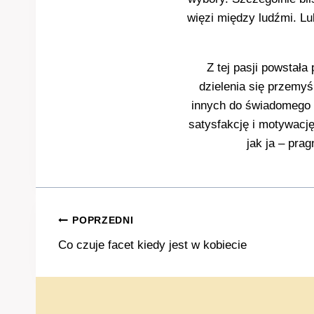
więzi między ludźmi. Lu
Z tej pasji powstała
dzielenia się przemyś
innych do świadomego b
satysfakcję i motywacj
jak ja – prag
Nawigacja
POPRZEDNI
Co czuje facet kiedy jest w kobiecie
wpisu