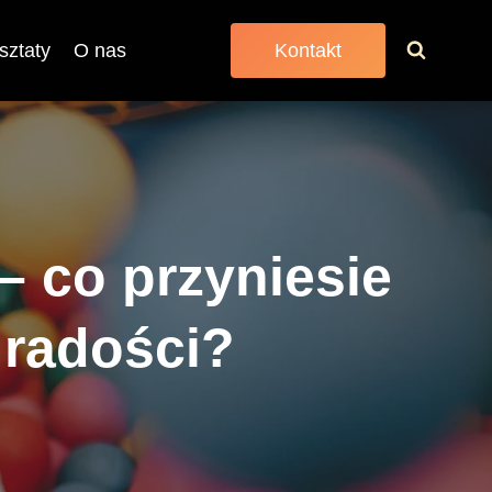
sztaty
O nas
Kontakt
– co przyniesie
 radości?