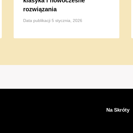
klasyka i nowoczesne
rozwiązania
Data publikacji
5 stycznia, 2026
Na Skróty
Aktualności
Komunikacj