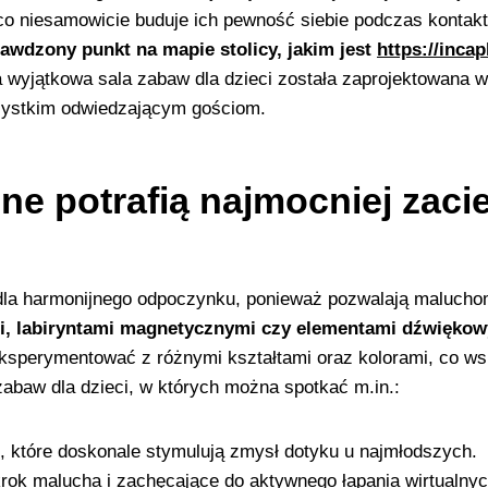
 co niesamowicie buduje ich pewność siebie podczas kontak
wdzony punkt na mapie stolicy, jakim jest
https://incap
 wyjątkowa sala zabaw dla dzieci została zaprojektowana w
ystkim odwiedzającym gościom.
zne potrafią najmocniej zac
ne dla harmonijnego odpoczynku, ponieważ pozwalają maluc
i, labiryntami magnetycznymi czy elementami dźwiękow
 eksperymentować z różnymi kształtami oraz kolorami, co wsp
abaw dla dzieci, w których można spotkać m.in.:
, które doskonale stymulują zmysł dotyku u najmłodszych.
rok malucha i zachęcające do aktywnego łapania wirtualnyc