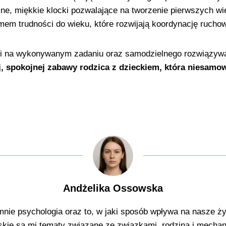
, miękkie klocki pozwalające na tworzenie pierwszych wiel
m trudności do wieku, które rozwijają koordynację ruchową
cji na wykonywanym zadaniu oraz samodzielnego rozwiązywa
, spokojnej zabawy rodzica z dzieckiem, która niesamowi
Andżelika Ossowska
ie psychologia oraz to, w jaki sposób wpływa na nasze życ
skie są mi tematy związane ze związkami, rodziną i mechan