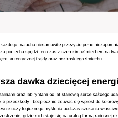
 każdego malucha niesamowite przeżycie pełne niezapomnia
za pociecha spędzi ten czas z szerokim uśmiechem na twar
cej autentycznej frajdy oraz beztroskiego śmiechu.
ksza dawka dziecięcej energ
lniami oraz labiryntami od lat stanowią serce każdego uda
kie przeszkody i bezpiecznie zsuwać się wprost do kolorow
ześnie uczy logicznego myślenia podczas szukania właściwe
przestrzenie, gdzie ruch staje się naturalną formą radosnej