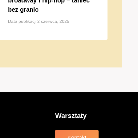
broadway i hip-hop – taniec
bez granic
Data publikacji
2 czerwca, 2025
Warsztaty
a
Kontakt