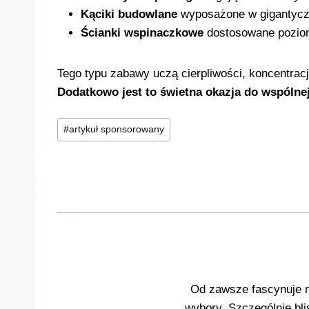
Kąciki budowlane
wyposażone w gigantyczne
Ścianki wspinaczkowe
dostosowane poziome
Tego typu zabawy uczą cierpliwości, koncentra
Dodatkowo jest to świetna okazja do wspólnej
Tagi
#
artykuł sponsorowany
wpisu:
Od zawsze fascynuje mn
wybory. Szczególnie bli