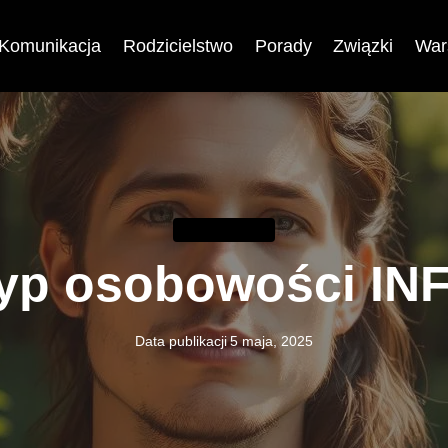
Komunikacja
Rodzicielstwo
Porady
Związki
War
KOMUNIKACJA
yp osobowości IN
Data publikacji
5 maja, 2025