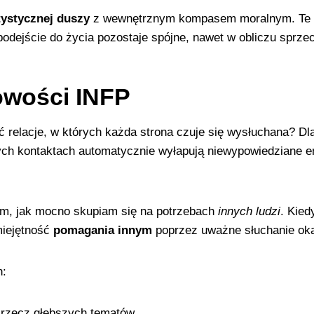
tystycznej duszy
z wewnętrznym kompasem moralnym. Te el
 podejście do życia pozostaje spójne, nawet w obliczu sprz
owości INFP
 relacje, w których każda strona czuje się wysłuchana? Dla
ch kontaktach automatycznie wyłapują niewypowiedziane e
am, jak mocno skupiam się na potrzebach
innych ludzi
. Kied
miejętność
pomagania innym
poprzez uważne słuchanie okaz
h:
rzecz głębszych tematów