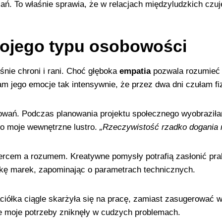
ń. To właśnie sprawia, że w relacjach międzyludzkich czuję
mojego typu osobowości
śnie chroni i rani. Choć głęboka
empatia
pozwala rozumieć 
am jego emocje tak intensywnie, że przez dwa dni czułam f
owań. Podczas planowania projektu społecznego wyobraziła
ało moje wewnętrzne lustro.
„Rzeczywistość rzadko dogania 
rcem a rozumem. Kreatywne pomysły potrafią zasłonić pra
ikę marek, zapominając o parametrach technicznych.
iółka ciągle skarżyła się na pracę, zamiast zasugerować wiz
e moje potrzeby zniknęły w cudzych problemach.