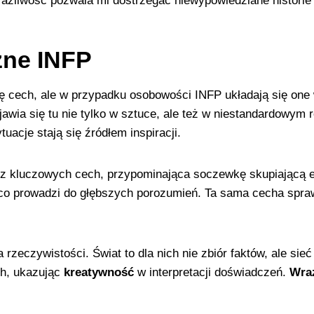
ażliwość pozwala mi dostrzegać niewypowiedziane historie 
zne INFP
ę cech, ale w przypadku osobowości INFP układają się one
awia się tu nie tylko w sztuce, ale też w niestandardowym 
uacje stają się źródłem inspiracji.
a z kluczowych cech, przypominająca soczewkę skupiającą 
co prowadzi do głębszych porozumień. Ta sama cecha sprawia
rzeczywistości. Świat to dla nich nie zbiór faktów, ale si
ch, ukazując
kreatywność
w interpretacji doświadczeń.
Wra