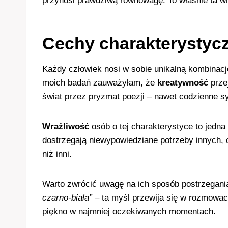
przynosi prawdziwą równowagę. To właśnie ta wr
Cechy charakterystyc
Każdy człowiek nosi w sobie unikalną kombinacj
moich badań zauważyłam, że
kreatywność
przej
świat przez pryzmat poezji – nawet codzienne syt
Wrażliwość
osób o tej charakterystyce to jedn
dostrzegają niewypowiedziane potrzeby innych, 
niż inni.
Warto zwrócić uwagę na ich sposób postrzegania 
czarno-biała”
– ta myśl przewija się w rozmowa
piękno w najmniej oczekiwanych momentach.