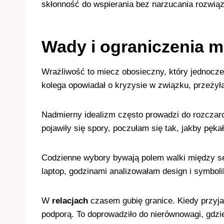
skłonność do wspierania bez narzucania rozwiąza
Wady i ograniczenia 
Wrażliwość to miecz obosieczny, który jednocze
kolega opowiadał o kryzysie w związku, przeżył
Nadmierny idealizm często prowadzi do rozczar
pojawiły się spory, poczułam się tak, jakby pęk
Codzienne wybory bywają polem walki między se
laptop, godzinami analizowałam design i symbol
W
relacjach
czasem gubię granice. Kiedy przyjac
podporą. To doprowadziło do nierównowagi, gdzi