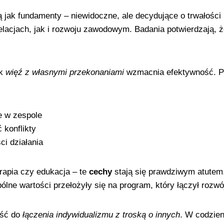
ją jak fundamenty – niewidoczne, ale decydujące o trwałoś
lacjach, jak i rozwoju zawodowym. Badania potwierdzają, ż
ak
więź z własnymi przekonaniami
wzmacnia efektywność. Pr
e w zespole
konflikty
i działania
apia czy edukacja – te
cechy
stają się prawdziwym atutem
ólne wartości przełożyły się na program, który łączył rozw
ość do
łączenia indywidualizmu z troską o innych
. W codzien