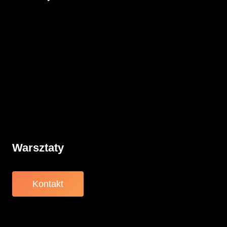
Aktualności
Komunikacja
Rodzicielstwo
Porady
Związki
Warsztaty
O nas
Warsztaty
Kontakt