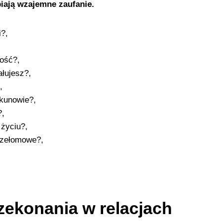
biają wzajemne zaufanie.
i?,
łość?,
ałujesz?,
,
ekunowie?,
?,
 życiu?,
przełomowe?,
rzekonania w relacjach