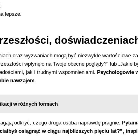
,
na lepsze.
zeszłości, doświadczeniach
ach oraz wyzwaniach mogą być niezwykle wartościowe zarów
przeszłości wpłynęło na Twoje obecne poglądy?” lub „Jakie b
radościami, jak i trudnymi wspomnieniami.
Psychologowie w
iebie nawzajem.
kacji w różnych formach
magają odkryć, czego druga osoba naprawdę pragnie.
Pytani
ciałbyś osiągnąć w ciągu najbliższych pięciu lat?”, insp