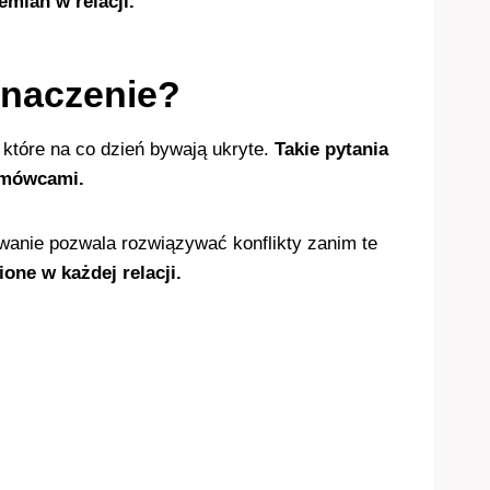
mian w relacji.
znaczenie?
 które na co dzień bywają ukryte.
Takie pytania
ozmówcami.
sowanie pozwala rozwiązywać konflikty zanim te
one w każdej relacji.