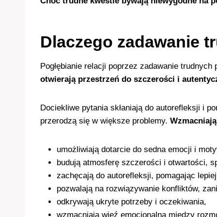
Choć trudne kwestie bywają niewygodne na po
Dlaczego zadawanie t
Pogłębianie relacji poprzez zadawanie trudnych 
otwierają przestrzeń do szczerości i autenty
Dociekliwe pytania skłaniają do autorefleksji i
przerodzą się w większe problemy.
Wzmacniają 
umożliwiają dotarcie do sedna emocji i moty
budują atmosferę szczerości i otwartości, s
zachęcają do autorefleksji, pomagając lepie
pozwalają na rozwiązywanie konfliktów, zan
odkrywają ukryte potrzeby i oczekiwania,
wzmacniają więź emocjonalną między rozm