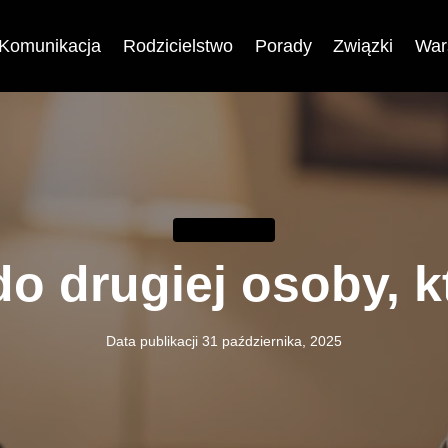
Komunikacja
Rodzicielstwo
Porady
Związki
War
KOMUNIKACJA
do drugiej osoby, k
Data publikacji
31 października, 2025