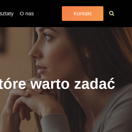
sztaty
O nas
Kontakt
tóre warto zadać