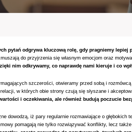
h pytań odgrywa kluczową rolę, gdy pragniemy lepiej po
 zmuszają do przyjrzenia się własnym emocjom oraz motywa
dzięki nim odkrywamy, co naprawdę nami kieruje i co wp
ymagających szczerości, otwieramy przed sobą i rozmówcą p
elacji, w których obie strony czują się słyszane i akcepto
wartości i oczekiwania, ale również budują poczucie b
zne dowodzą, iż pary regularnie rozmawiające o głębokich te
owy pomagają nie tylko rozwiązywać konflikty, lecz także