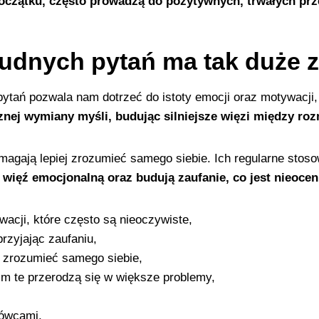
czątku, często prowadzą do pozytywnych, trwałych prze
rudnych pytań ma tak duże 
pytań pozwala nam dotrzeć do istoty emocji oraz motywacji,
cznej wymiany myśli, budując silniejsze więzi między r
 pomagają lepiej zrozumieć samego siebie. Ich regularne sto
więź emocjonalną oraz budują zaufanie, co jest nieoceni
wacji, które często są nieoczywiste,
przyjając zaufaniu,
j zrozumieć samego siebie,
im te przerodzą się w większe problemy,
ówcami,