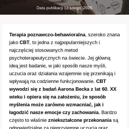
Data publikacji
12 lutego, 2026
Terapia poznawczo-behawioralna
, szeroko znana
jako
CBT
, to jedna z najpopularniejszych i
najczęściej stosowanych metod
psychoterapeutycznych na świecie. Jej główną
ideą jest badanie, w jaki sposób nasze myśli,
uczucia oraz działania wzajemnie się przenikają i
wpływają na codzienne funkcjonowanie.
CBT
wywodzi się z badań Aarona Becka z lat 60. XX
wieku i opiera się na założeniu, że sposób
myślenia może zarówno wzmacniać, jak i
łagodzić nasze emocje czy zachowania.
Bardzo
często to właśnie
zniekształcone przekonania
są
odpowiedzialne za nieprzyjemne uczucia oraz