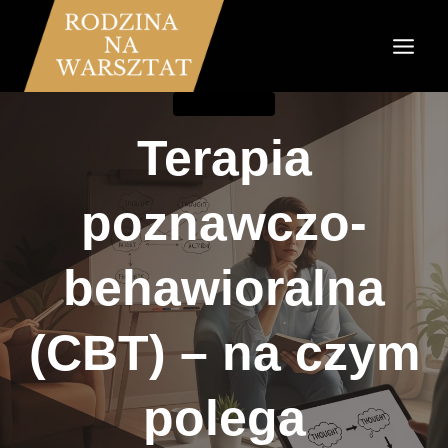
Przejdź
do
treści
KOMUNIKACJA
Terapia
poznawczo-
behawioralna
(CBT) – na czym
polega