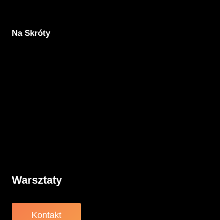
Na Skróty
Aktualności
Komunikacja
Rodzicielstwo
Porady
Związki
Warsztaty
O nas
Warsztaty
Kontakt