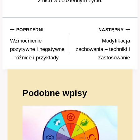
z nich w codziennym życiu.
Nawigacja
POPRZEDNI
NASTĘPNY
wpisu
Wzmocnienie
Modyfikacja
pozytywne i negatywne
zachowania – techniki i
– różnice i przykłady
zastosowanie
Podobne wpisy