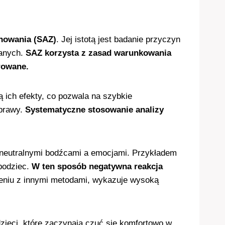
howania (SAZ)
. Jej istotą jest badanie przyczyn
danych.
SAZ korzysta z zasad warunkowania
rowane.
ą ich efekty, co pozwala na szybkie
oprawy.
Systematyczne stosowanie analizy
.
 neutralnymi bodźcami a emocjami. Przykładem
bodziec.
W ten sposób negatywna reakcja
eniu z innymi metodami, wykazuje wysoką
ieci, które zaczynają czuć się komfortowo w