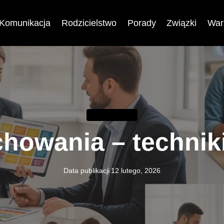
Komunikacja
Rodzicielstwo
Porady
Związki
War
KOMUNIKACJA
howania – technik
Data publikacji
12 lutego, 2026