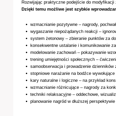
Rozwijając praktyczne podejście do modyfikacji
Dzięki temu możliwe jest szybkie wprowadzan
wzmacnianie pozytywne – nagrody, pochwały
wygaszanie niepożądanych reakcji – ignor
system żetonowy – zbieranie punktów za d
konsekwentne ustalanie i komunikowanie za
modelowanie zachowań – pokazywanie wzorc
trening umiejętności społecznych – ćwiczen
samoobserwacja i prowadzenie dzienników
stopniowe narażanie na bodźce wywołujące 
kary naturalne i logiczne – na przykład ko
wzmacnianie różnicujące – nagrody za konk
techniki relaksacyjne – oddechowe, wizuali
planowanie nagród w dłuższej perspektywie