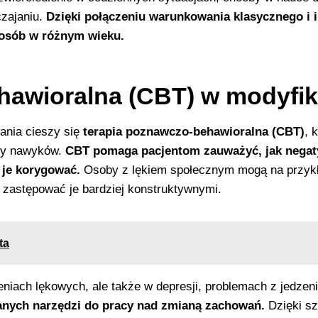
zajaniu.
Dzięki połączeniu warunkowania klasycznego i 
 osób w różnym wieku.
hawioralna (CBT) w modyfik
ania cieszy się
terapia poznawczo-behawioralna (CBT)
, 
any nawyków.
CBT pomaga pacjentom zauważyć, jak negat
u je korygować.
Osoby z lękiem społecznym mogą na przykł
 zastępować je bardziej konstruktywnymi.
ta
zeniach lękowych, ale także w depresji, problemach z jedze
eranych narzędzi do pracy nad zmianą zachowań.
Dzięki sz