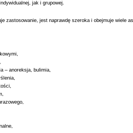
dywidualnej, jak i grupowej.
uje zastosowanie, jest naprawdę szeroka i obejmuje wiele 
ękowymi,
,
a – anoreksja, bulimia,
ślenia,
ości,
m,
urazowego,
nalne,