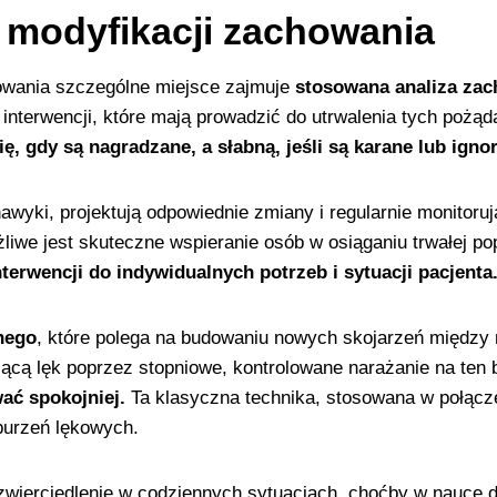
 modyfikacji zachowania
owania szczególne miejsce zajmuje
stosowana analiza zac
 interwencji, które mają prowadzić do utrwalenia tych pożą
, gdy są nagradzane, a słabną, jeśli są karane lub igno
awyki, projektują odpowiednie zmiany i regularnie monitoruj
liwe jest skuteczne wspieranie osób w osiąganiu trwałej p
erwencji do indywidualnych potrzeb i sytuacji pacjenta
nego
, które polega na budowaniu nowych skojarzeń między
ącą lęk poprzez stopniowe, kontrolowane narażanie na ten 
ać spokojniej.
Ta klasyczna technika, stosowana w połącz
burzeń lękowych.
wierciedlenie w codziennych sytuacjach, choćby w nauce dz