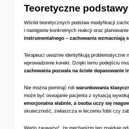
Teoretyczne podstawy
Wśród teoretycznych podstaw modyfikacji zach
i następstw konkretnych reakcji oraz planowanie
instrumentalnego – zachowania wzmacniają się
Terapeuci uważnie identyfikują problematyczne n
wprowadzenie korekt. Dzięki temu podejściu moż
zachowania pozwala na ścisłe dopasowanie int
Nie można pominąć roli
warunkowania klasycz
może być oswajanie pacjenta z sytuacją wywołuj
emocjonalna słabnie, a osoba uczy się reagow
skuteczność, zwłaszcza w leczeniu fobii czy za
Warto zauważyć, że mechanizm ten znajduje odz