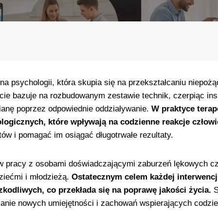
na psychologii, która skupia się na przekształcaniu niepo
ie bazuje na rozbudowanym zestawie technik, czerpiąc inspi
ianę poprzez odpowiednie oddziaływanie.
W praktyce terap
logicznych, które wpływają na codzienne reakcje człowi
tów i pomagać im osiągać długotrwałe rezultaty.
 pracy z osobami doświadczającymi zaburzeń lękowych czy
iećmi i młodzieżą.
Ostatecznym celem każdej interwencji
zkodliwych, co przekłada się na poprawę jakości życia.
S
ijanie nowych umiejętności i zachowań wspierających codzi