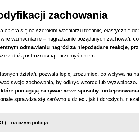
odyfikacji zachowania
 opiera się na szerokim wachlarzu technik, elastycznie do
tywne wzmacnianie – nagradzanie pożądanych zachowań, co 
entnym odmawianiu nagród za niepożądane reakcje, prz
sze z dużą ostrożnością i przemyśleniem.
snych działań, pozwala lepiej zrozumieć, co wpływa na nas
sywać swoje zachowania, by odkryć wzorce lub wyzwalacze.
 które pomagają nabywać nowe sposoby funkcjonowania 
ale sprawdza się zarówno u dzieci, jak i dorosłych, nieza
T) – na czym polega