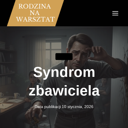
Przejdź
do
treści
ZWIĄZKI
Syndrom
zbawiciela
Data publikacji
10 stycznia, 2026