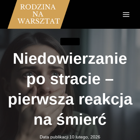
Przejdź
do
treści
PORADY
Niedowierzanie
po stracie –
pierwsza reakcja
na śmierć
Data publikacji
10 lutego, 2026