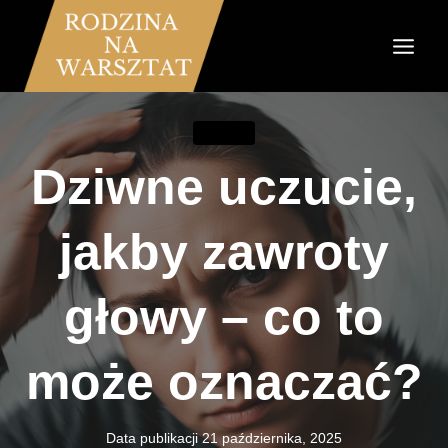
Przejdź
do
treści
PORADY
Dziwne uczucie,
jakby zawroty
głowy – co to
może oznaczać?
Data publikacji
21 października, 2025