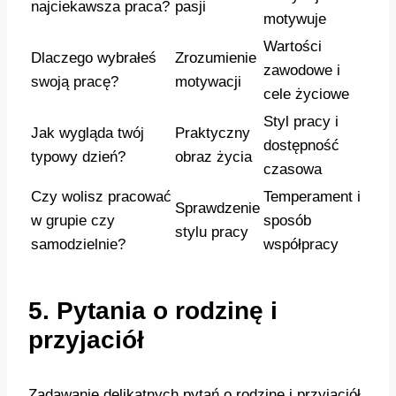
najciekawsza praca?
pasji
motywuje
Wartości
Dlaczego wybrałeś
Zrozumienie
zawodowe i
swoją pracę?
motywacji
cele życiowe
Styl pracy i
Jak wygląda twój
Praktyczny
dostępność
typowy dzień?
obraz życia
czasowa
Czy wolisz pracować
Temperament i
Sprawdzenie
w grupie czy
sposób
stylu pracy
samodzielnie?
współpracy
5. Pytania o rodzinę i
przyjaciół
Zadawanie delikatnych pytań o rodzinę i przyjaciół