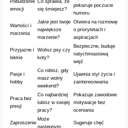
Pobudzenie
Co sprawia, że
pokazuje poczucie
emocji
się śmiejesz?
humoru
Jakie jest twoje
Otwiera na rozmowę
Wartości i
największe
o priorytetach i
marzenia
marzenie?
aspiracjach
Bezpieczne, buduje
Przyjazne i
Wolisz psy czy
natychmiastową
lekkie
koty?
więź
Co robisz, gdy
Pasje i
Ujawnia styl życia i
masz wolny
hobby
zainteresowania
weekend?
Co najbardziej
Pokazuje zawodowe
Praca bez
lubisz w swojej
motywacje bez
presji
pracy?
oceniania
Może
Zaproszenie
Sugeruje chęć
następnym