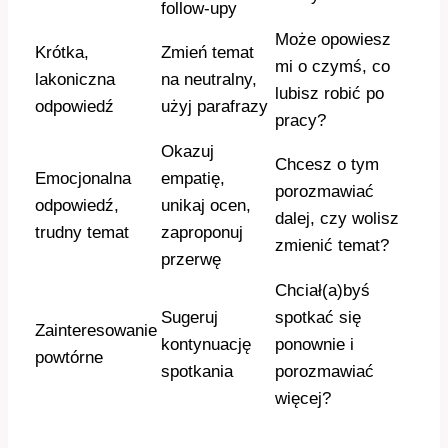
follow-upy
Może opowiesz
Krótka,
Zmień temat
mi o czymś, co
lakoniczna
na neutralny,
lubisz robić po
odpowiedź
użyj parafrazy
pracy?
Okazuj
Chcesz o tym
Emocjonalna
empatię,
porozmawiać
odpowiedź,
unikaj ocen,
dalej, czy wolisz
trudny temat
zaproponuj
zmienić temat?
przerwę
Chciał(a)byś
Sugeruj
spotkać się
Zainteresowanie
kontynuację
ponownie i
powtórne
spotkania
porozmawiać
więcej?