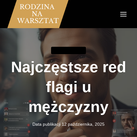
Przejdź
do
treści
RODZICIELSTWO
Najczęstsze red
flagi u
mężczyzny
Data publikacji
12 października, 2025