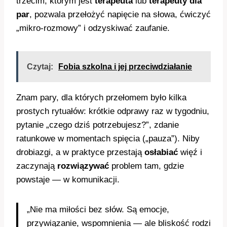
trzecim, którym jest
terapeuta
lub
terapeuty dla
par
, pozwala przełożyć napięcie na słowa, ćwiczyć
„mikro-rozmowy” i odzyskiwać zaufanie.
Czytaj:
Fobia szkolna i jej przeciwdziałanie
Znam pary, dla których przełomem było kilka
prostych rytuałów: krótkie odprawy raz w tygodniu,
pytanie „czego dziś potrzebujesz?”, zdanie
ratunkowe w momentach spięcia („pauza”). Niby
drobiazgi, a w praktyce przestają
osłabiać
więź i
zaczynają
rozwiązywać
problem tam, gdzie
powstaje — w komunikacji.
„Nie ma miłości bez słów. Są emocje,
przywiązanie, wspomnienia — ale bliskość rodzi