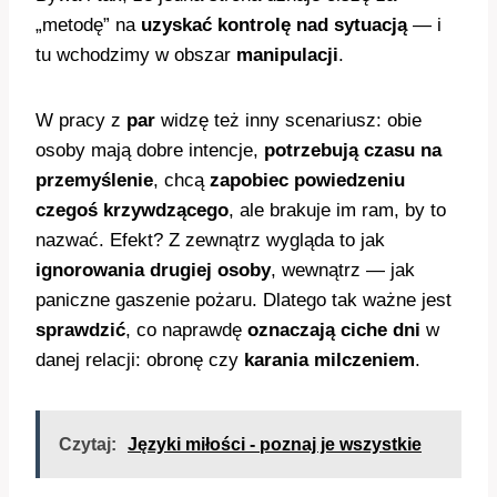
„metodę” na
uzyskać kontrolę nad sytuacją
— i
tu wchodzimy w obszar
manipulacji
.
W pracy z
par
widzę też inny scenariusz: obie
osoby mają dobre intencje,
potrzebują czasu na
przemyślenie
, chcą
zapobiec powiedzeniu
czegoś krzywdzącego
, ale brakuje im ram, by to
nazwać. Efekt? Z zewnątrz wygląda to jak
ignorowania drugiej osoby
, wewnątrz — jak
paniczne gaszenie pożaru. Dlatego tak ważne jest
sprawdzić
, co naprawdę
oznaczają ciche dni
w
danej relacji: obronę czy
karania milczeniem
.
Czytaj:
Języki miłości - poznaj je wszystkie