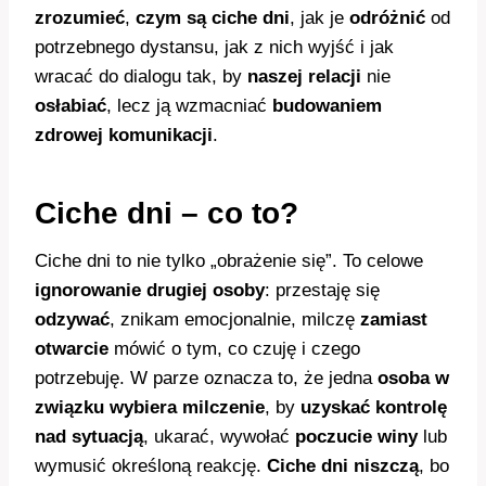
zrozumieć
,
czym są ciche dni
, jak je
odróżnić
od
potrzebnego dystansu, jak z nich wyjść i jak
wracać do dialogu tak, by
naszej relacji
nie
osłabiać
, lecz ją wzmacniać
budowaniem
zdrowej komunikacji
.
Ciche dni – co to?
Ciche dni to nie tylko „obrażenie się”. To celowe
ignorowanie drugiej osoby
: przestaję się
odzywać
, znikam emocjonalnie, milczę
zamiast
otwarcie
mówić o tym, co czuję i czego
potrzebuję. W parze oznacza to, że jedna
osoba w
związku
wybiera milczenie
, by
uzyskać kontrolę
nad sytuacją
, ukarać, wywołać
poczucie winy
lub
wymusić określoną reakcję.
Ciche dni niszczą
, bo