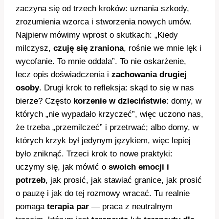
zaczyna się od trzech kroków: uznania szkody,
zrozumienia wzorca i stworzenia nowych umów.
Najpierw mówimy wprost o skutkach: „Kiedy
milczysz,
czuję się zraniona
, rośnie we mnie lęk i
wycofanie. To mnie oddala”. To nie oskarżenie,
lecz opis doświadczenia i
zachowania drugiej
osoby
. Drugi krok to refleksja: skąd to się w nas
bierze? Często
korzenie w dzieciństwie
: domy, w
których „nie wypadało krzyczeć”, więc uczono nas,
że trzeba „przemilczeć” i przetrwać; albo domy, w
których krzyk był jedynym językiem, więc lepiej
było zniknąć. Trzeci krok to nowe praktyki:
uczymy się, jak mówić o
swoich emocji i
potrzeb
, jak prosić, jak stawiać granice, jak prosić
o pauzę i jak do tej rozmowy wracać. Tu realnie
pomaga
terapia par
— praca z neutralnym