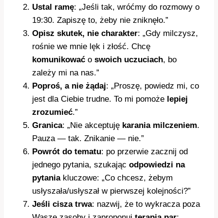
Ustal ramę
: „Jeśli tak, wróćmy do rozmowy o
19:30. Zapiszę to, żeby nie zniknęło.”
Opisz skutek, nie charakter
: „Gdy milczysz,
rośnie we mnie lęk i złość. Chcę
komunikować
o
swoich uczuciach
, bo
zależy mi na nas.”
Poproś, a nie żądaj
: „Proszę, powiedz mi, co
jest dla Ciebie trudne. To mi pomoże
lepiej
zrozumieć
.”
Granica
: „Nie akceptuję
karania milczeniem
.
Pauza — tak. Znikanie — nie.”
Powrót do tematu
: po przerwie zacznij od
jednego pytania, szukając
odpowiedzi na
pytania
kluczowe: „Co chcesz, żebym
usłyszała/usłyszał w pierwszej kolejności?”
Jeśli cisza trwa
: nazwij, że to wykracza poza
Wasze zasoby i zaproponuj
terapia par
: