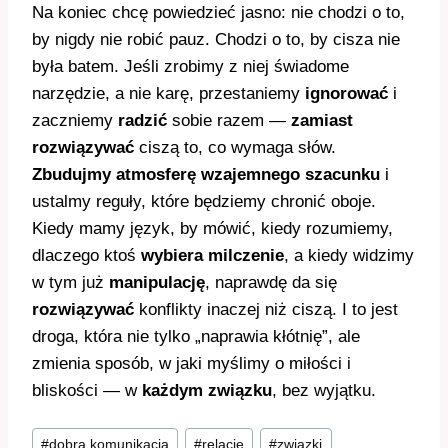
Na koniec chcę powiedzieć jasno: nie chodzi o to,
by nigdy nie robić pauz. Chodzi o to, by cisza nie
była batem. Jeśli zrobimy z niej świadome
narzędzie, a nie karę, przestaniemy
ignorować
i
zaczniemy
radzić
sobie razem —
zamiast
rozwiązywać
ciszą to, co wymaga słów.
Zbudujmy atmosferę wzajemnego szacunku
i
ustalmy reguły, które będziemy chronić oboje.
Kiedy mamy język, by mówić, kiedy rozumiemy,
dlaczego ktoś
wybiera milczenie
, a kiedy widzimy
w tym już
manipulację
, naprawdę da się
rozwiązywać
konflikty inaczej niż ciszą. I to jest
droga, która nie tylko „naprawia kłótnię”, ale
zmienia sposób, w jaki myślimy o miłości i
bliskości — w
każdym związku
, bez wyjątku.
Tagi
#
dobra komunikacja
#
relacje
#
związki