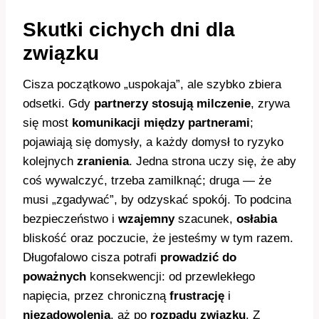
Skutki cichych dni dla
związku
Cisza początkowo „uspokaja”, ale szybko zbiera
odsetki. Gdy
partnerzy stosują milczenie
, zrywa
się most
komunikacji między partnerami
;
pojawiają się domysły, a każdy domysł to ryzyko
kolejnych
zranienia
. Jedna strona uczy się, że aby
coś wywalczyć, trzeba zamilknąć; druga — że
musi „zgadywać”, by odzyskać spokój. To podcina
bezpieczeństwo i
wzajemny
szacunek,
osłabia
bliskość oraz poczucie, że jesteśmy w tym razem.
Długofalowo cisza potrafi
prowadzić do
poważnych
konsekwencji: od przewlekłego
napięcia, przez chroniczną
frustrację
i
niezadowolenia
, aż po
rozpadu związku
. Z