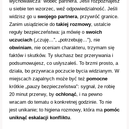
wychowawcza” wobec partnera. Jeśli rozpoznajesz
u siebie ten wzorzec, weź odpowiedzialność. Jeśli
widzisz go u
swojego partnera
, przywróć granice.
Zanim usiądziecie do
takiej rozmowy
, ustalcie
reguły bezpieczeństwa: ja mówię o
swoich
uczuciach
(„czuję…”, „potrzebuję…”), nie
obwiniam
, nie oceniam charakteru, trzymam się
faktów i skutków. Ty słuchasz bez przerywania i
podsumowujesz, co usłyszałeś. To brzmi prosto, a
działa, bo przywraca poczucie bycia widzianym. W
miejscach zapalnych może być też
pomocne
krótkie „pauzy bezpieczeństwa”: sygnał, że robię
20 minut przerwy, by
ochłonąć
, i na pewno
wracam do tematu o konkretnej godzinie. To nie
jest unikanie; to higiena rozmowy, która ma
pomóc
uniknąć eskalacji konfliktu
.