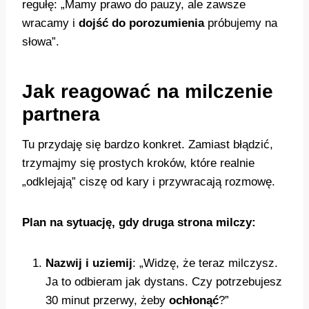
regułę: „Mamy prawo do pauzy, ale zawsze
wracamy i
dojść do porozumienia
próbujemy na
słowa”.
Jak reagować na milczenie
partnera
Tu przydaję się bardzo konkret. Zamiast błądzić,
trzymajmy się prostych kroków, które realnie
„odklejają” ciszę od kary i przywracają rozmowę.
Plan na sytuację, gdy druga strona milczy:
Nazwij i uziemij
: „Widzę, że teraz milczysz.
Ja to odbieram jak dystans. Czy potrzebujesz
30 minut przerwy, żeby
ochłonąć
?”