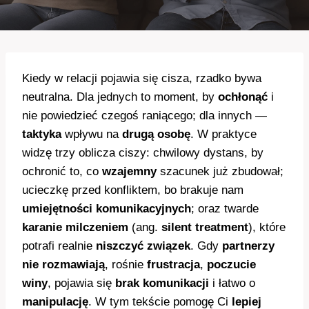
Kiedy w relacji pojawia się cisza, rzadko bywa
neutralna. Dla jednych to moment, by
ochłonąć
i
nie powiedzieć czegoś raniącego; dla innych —
taktyka
wpływu na
drugą osobę
. W praktyce
widzę trzy oblicza ciszy: chwilowy dystans, by
ochronić to, co
wzajemny
szacunek już zbudował;
ucieczkę przed konfliktem, bo brakuje nam
umiejętności komunikacyjnych
; oraz twarde
karanie milczeniem
(ang.
silent treatment
), które
potrafi realnie
niszczyć związek
. Gdy
partnerzy
nie rozmawiają
, rośnie
frustracja
,
poczucie
winy
, pojawia się
brak komunikacji
i łatwo o
manipulację
. W tym tekście pomogę Ci
lepiej