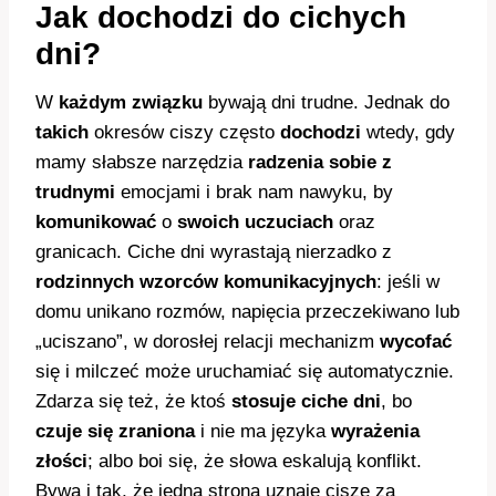
Jak dochodzi do cichych
dni?
W
każdym związku
bywają dni trudne. Jednak do
takich
okresów ciszy często
dochodzi
wtedy, gdy
mamy słabsze narzędzia
radzenia sobie z
trudnymi
emocjami i brak nam nawyku, by
komunikować
o
swoich uczuciach
oraz
granicach. Ciche dni wyrastają nierzadko z
rodzinnych wzorców komunikacyjnych
: jeśli w
domu unikano rozmów, napięcia przeczekiwano lub
„uciszano”, w dorosłej relacji mechanizm
wycofać
się i milczeć może uruchamiać się automatycznie.
Zdarza się też, że ktoś
stosuje ciche dni
, bo
czuje się zraniona
i nie ma języka
wyrażenia
złości
; albo boi się, że słowa eskalują konflikt.
Bywa i tak, że jedna strona uznaje ciszę za