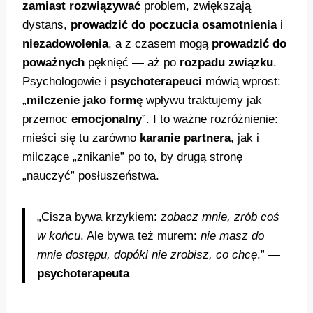
zamiast rozwiązywać
problem, zwiększają
dystans,
prowadzić do poczucia osamotnienia
i
niezadowolenia
, a z czasem mogą
prowadzić do
poważnych
pęknięć — aż po
rozpadu związku
.
Psychologowie i
psychoterapeuci
mówią wprost:
„
milczenie jako formę
wpływu traktujemy jak
przemoc
emocjonalny
”. I to ważne rozróżnienie:
mieści się tu zarówno
karanie partnera
, jak i
milczące „znikanie” po to, by drugą stronę
„nauczyć” posłuszeństwa.
„Cisza bywa krzykiem:
zobacz mnie, zrób coś
w końcu
. Ale bywa też murem:
nie masz do
mnie dostępu, dopóki nie zrobisz, co chcę
.” —
psychoterapeuta