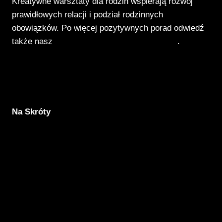
Kreatywne warsztaty dla rodzin wspierają rozwój
prawidłowych relacji i podział rodzinnych
obowiązków. Po więcej pozytywnych porad odwiedź
także nasz
Poradnik Pozytywnego Patrzenia
.
Na Skróty
Aktualności
Komunikacja
Rodzicielstwo
Porady
Związki
Warsztaty
O nas