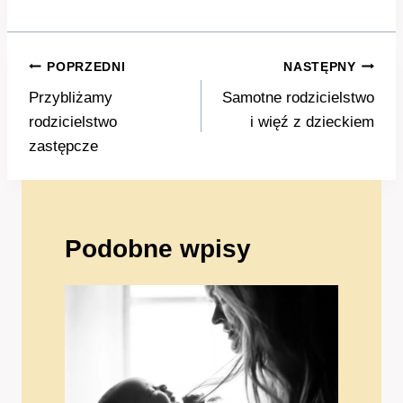
Nawigacja
POPRZEDNI
NASTĘPNY
wpisu
Przybliżamy
Samotne rodzicielstwo
rodzicielstwo
i więź z dzieckiem
zastępcze
Podobne wpisy