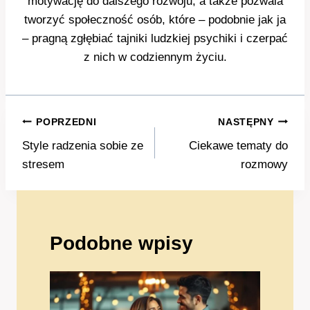
motywację do dalszego rozwoju, a także pozwala
tworzyć społeczność osób, które – podobnie jak ja
– pragną zgłębiać tajniki ludzkiej psychiki i czerpać
z nich w codziennym życiu.
Nawigacja
POPRZEDNI
NASTĘPNY
wpisu
Style radzenia sobie ze
Ciekawe tematy do
stresem
rozmowy
Podobne wpisy