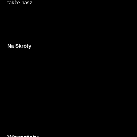
także nasz
Poradnik Pozytywnego Patrzenia
.
Na Skróty
Aktualności
Komunikacja
Rodzicielstwo
Porady
Związki
Warsztaty
O nas