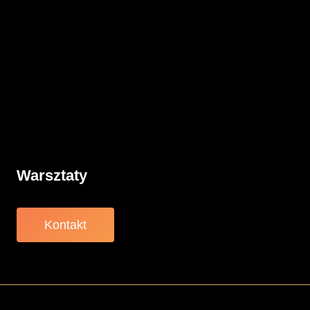
Komunikacja
Rodzicielstwo
Porady
Związki
Warsztaty
O nas
Warsztaty
Kontakt