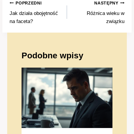
Nawigacja
POPRZEDNI
NASTĘPNY
wpisu
Jak działa obojętność
Różnica wieku w
na faceta?
związku
Podobne wpisy