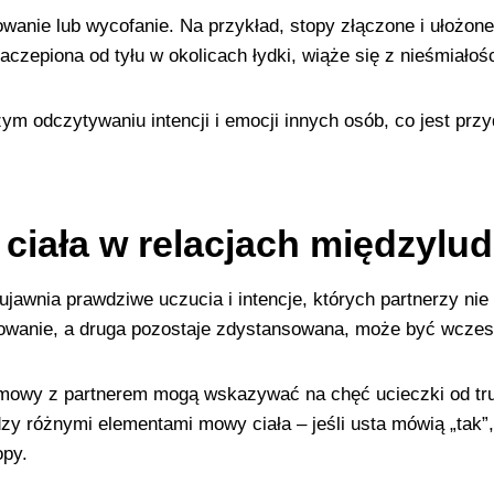
anie lub wycofanie. Na przykład, stopy złączone i ułożon
zaczepiona od tyłu w okolicach łydki, wiąże się z nieśmiałoś
 odczytywaniu intencji i emocji innych osób, co jest przy
iała w relacjach międzylud
jawnia prawdziwe uczucia i intencje, których partnerzy ni
żowanie, a druga pozostaje zdystansowana, może być wcz
mowy z partnerem mogą wskazywać na chęć ucieczki od tru
zy różnymi elementami mowy ciała – jeśli usta mówią „tak”,
opy.