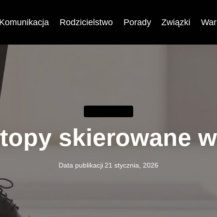
Komunikacja
Rodzicielstwo
Porady
Związki
War
KOMUNIKACJA
topy skierowane w
Data publikacji
21 stycznia, 2026