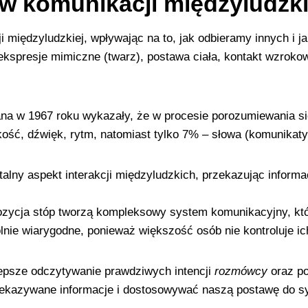
w komunikacji międzyludzki
 międzyludzkiej, wpływając na to, jak odbieramy innych i j
ekspresje mimiczne (twarz), postawa ciała, kontakt wzroko
na w 1967 roku wykazały, że w procesie porozumiewania s
kość, dźwięk, rytm, natomiast tylko 7% – słowa (komunikaty
lny aspekt interakcji międzyludzkich, przekazując informac
pozycja stóp tworzą kompleksowy system komunikacyjny, kt
lnie wiarygodne, ponieważ większość osób nie kontroluje i
epsze odczytywanie prawdziwych intencji
rozmówcy
oraz po
kazywane informacje i dostosowywać naszą postawę do syt