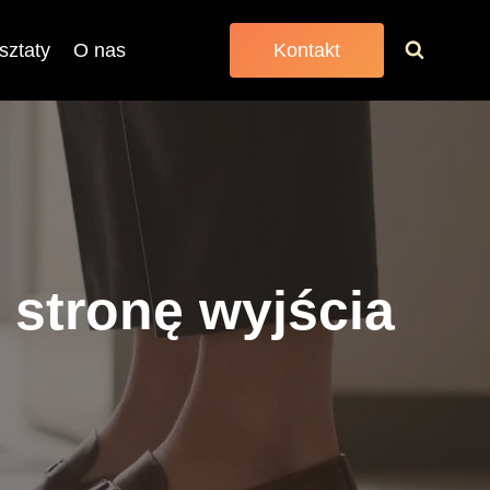
sztaty
O nas
Kontakt
 stronę wyjścia