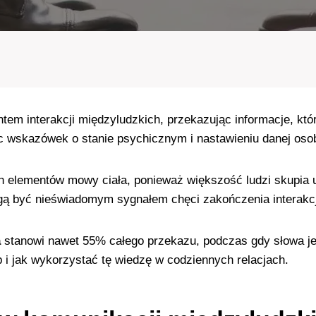
tem interakcji międzyludzkich, przekazując informacje, kt
ąc wskazówek o stanie psychicznym i nastawieniu danej oso
ch elementów mowy ciała, ponieważ większość ludzi skupia 
ą być nieświadomym sygnałem chęci zakończenia interakcji 
a
stanowi nawet 55% całego przekazu, podczas gdy słowa j
 i jak wykorzystać tę wiedzę w codziennych relacjach.