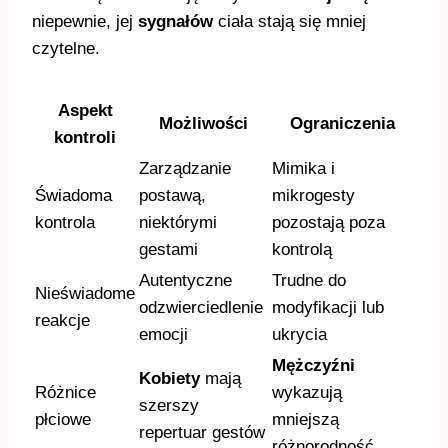
niepewnie, jej
sygnałów
ciała stają się mniej
czytelne.
Aspekt
Możliwości
Ograniczenia
kontroli
Zarządzanie
Mimika i
Świadoma
postawą,
mikrogesty
kontrola
niektórymi
pozostają poza
gestami
kontrolą
Autentyczne
Trudne do
Nieświadome
odzwierciedlenie
modyfikacji lub
reakcje
emocji
ukrycia
Mężczyźni
Kobiety
mają
Różnice
wykazują
szerszy
płciowe
mniejszą
repertuar gestów
różnorodność