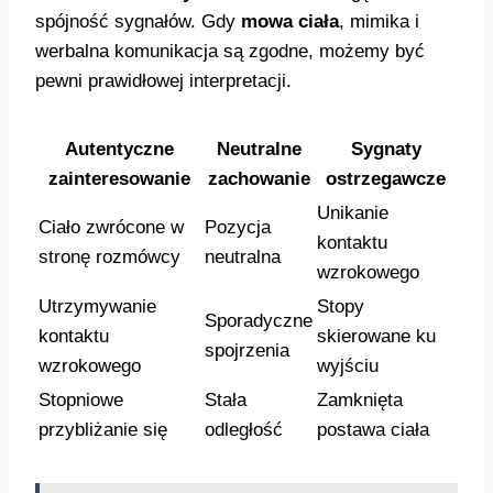
spójność sygnałów. Gdy
mowa ciała
, mimika i
werbalna komunikacja są zgodne, możemy być
pewni prawidłowej interpretacji.
Autentyczne
Neutralne
Sygnaty
zainteresowanie
zachowanie
ostrzegawcze
Unikanie
Ciało zwrócone w
Pozycja
kontaktu
stronę rozmówcy
neutralna
wzrokowego
Utrzymywanie
Stopy
Sporadyczne
kontaktu
skierowane ku
spojrzenia
wzrokowego
wyjściu
Stopniowe
Stała
Zamknięta
przybliżanie się
odległość
postawa ciała