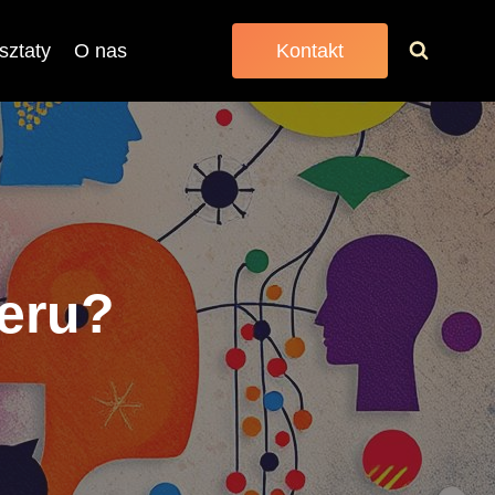
sztaty
O nas
Kontakt
teru?