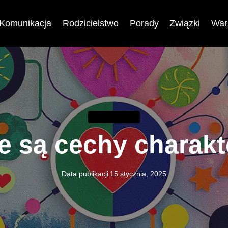
Komunikacja
Rodzicielstwo
Porady
Związki
War
KOMUNIKACJA
e są cechy charak
Data publikacji
15 stycznia, 2025