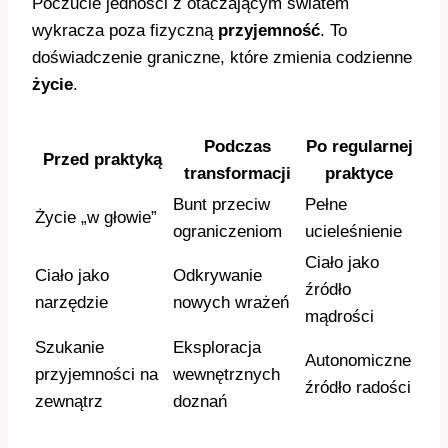
Poczucie jedności z otaczającym światem
wykracza poza fizyczną
przyjemność
. To
doświadczenie graniczne, które zmienia codzienne
życie
.
Podczas
Po regularnej
Przed praktyką
transformacji
praktyce
Bunt przeciw
Pełne
Życie „w głowie”
ograniczeniom
ucieleśnienie
Ciało jako
Ciało jako
Odkrywanie
źródło
narzędzie
nowych wrażeń
mądrości
Szukanie
Eksploracja
Autonomiczne
przyjemności na
wewnętrznych
źródło radości
zewnątrz
doznań