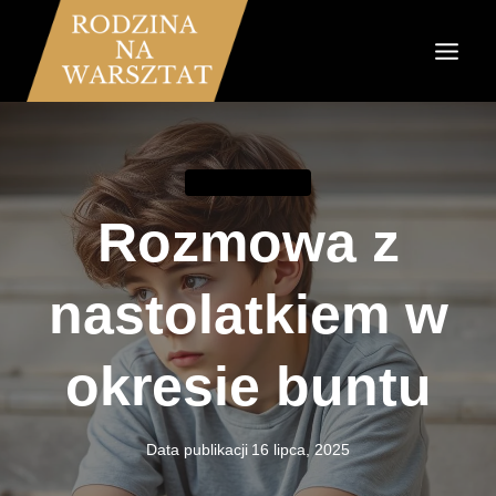
Przejdź
do
treści
RODZICIELSTWO
Rozmowa z
nastolatkiem w
okresie buntu
Data publikacji
16 lipca, 2025