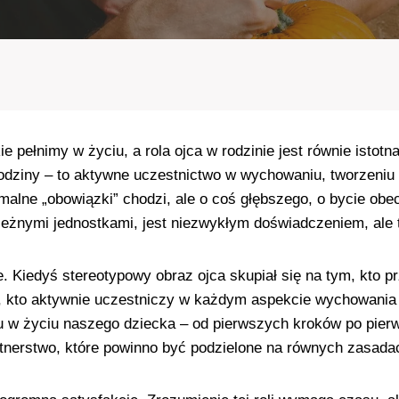
ie pełnimy w życiu, a rola ojca w rodzinie jest równie istotn
rodziny – to aktywne uczestnictwo w wychowaniu, tworzeniu
formalne „obowiązki” chodzi, ale o coś głębszego, o bycie o
ezależnymi jednostkami, jest niezwykłym doświadczeniem, al
. Kiedyś stereotypowy obraz ojca skupiał się na tym, kto pr
 kto aktywnie uczestniczy w każdym aspekcie wychowania dzi
 w życiu naszego dziecka – od pierwszych kroków po pierw
rtnerstwo, które powinno być podzielone na równych zasada