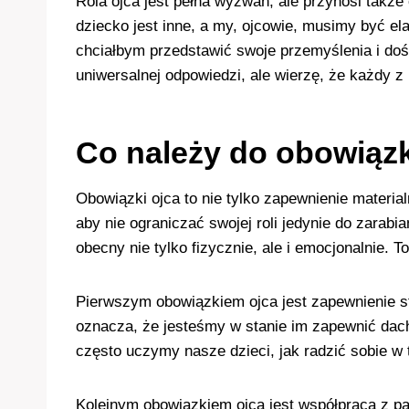
Rola ojca jest pełna wyzwań, ale przynosi także
dziecko jest inne, a my, ojcowie, musimy być el
chciałbym przedstawić swoje przemyślenia i doś
uniwersalnej odpowiedzi, ale wierzę, że każdy 
Co należy do obowiąz
Obowiązki ojca to nie tylko zapewnienie materi
aby nie ograniczać swojej roli jedynie do zarab
obecny nie tylko fizycznie, ale i emocjonalnie.
Pierwszym obowiązkiem ojca jest zapewnienie sta
oznacza, że jesteśmy w stanie im zapewnić dach 
często uczymy nasze dzieci, jak radzić sobie w
Kolejnym obowiązkiem ojca jest współpraca z pa