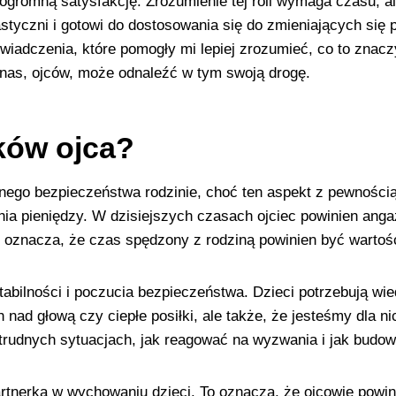
 ogromną satysfakcję. Zrozumienie tej roli wymaga czasu, a
astyczni i gotowi do dostosowania się do zmieniających się 
wiadczenia, które pomogły mi lepiej zrozumieć, co to znac
z nas, ojców, może odnaleźć w tym swoją drogę.
ków ojca?
alnego bezpieczeństwa rodzinie, choć ten aspekt z pewności
iania pieniędzy. W dzisiejszych czasach ojciec powinien a
 To oznacza, że czas spędzony z rodziną powinien być warto
bilności i poczucia bezpieczeństwa. Dzieci potrzebują wied
nad głową czy ciepłe posiłki, ale także, że jesteśmy dla n
 trudnych sytuacjach, jak reagować na wyzwania i jak budo
rtnerką w wychowaniu dzieci. To oznacza, że ojcowie powi