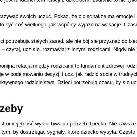
okazywać swoich uczuć. Pokaż, że ojciec także ma emocje i 
to być coś wielkiego, jak wspólny wyjazd na wakacje. Cz
ci potrzebują stałych zasad, ale nie bój się przyznać do błę
e
– czytaj, ucz się, rozmawiaj z innymi rodzicami. Nigdy nie
onijna relacja między rodzicami to fundament zdrowej rodzi
je w podejmowaniu decyzji i ucz, jak radzić sobie w trudnyc
ektywnego rodzicielstwa. Dzieci potrzebują czasu, by się uc
rzeby
t umiejętność wysłuchiwania potrzeb dziecka. Nie zawsze s
a tym, by dostrzegać sygnały, które dziecko wysyła. Często