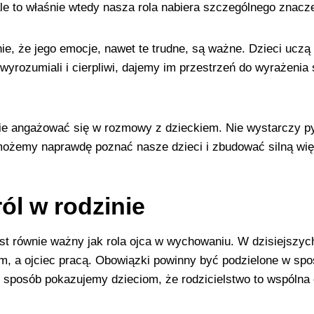
e to właśnie wtedy nasza rola nabiera szczególnego znacze
e, że jego emocje, nawet te trudne, są ważne. Dzieci uczą 
wyrozumiali i cierpliwi, dajemy im przestrzeń do wyrażenia 
ie angażować się w rozmowy z dzieckiem. Nie wystarczy pyt
y możemy naprawdę poznać nasze dzieci i zbudować silną w
ól w rodzinie
jest równie ważny jak rola ojca w wychowaniu. W dzisiejszy
em, a ojciec pracą. Obowiązki powinny być podzielone w sp
ten sposób pokazujemy dzieciom, że rodzicielstwo to wspól