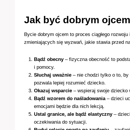
Jak być dobrym ojce
Bycie dobrym ojcem to proces ciągłego rozwoju i
zmieniających się wyzwań, jakie stawia przed n
Bądź obecny
– fizyczna obecność to podst
i pomocy.
Słuchaj uważnie
– nie chodzi tylko o to, b
pozwala lepiej rozumieć dziecko.
Okazuj wsparcie
– wspieraj swoje dziecko w
Bądź wzorem do naśladowania
– dzieci u
emocjami będzie dla nich lekcją.
Ustal granice, ale bądź elastyczny
– dziec
oczekiwania do sytuacji.
Buduj relację opartą na zaufaniu
– zaufani