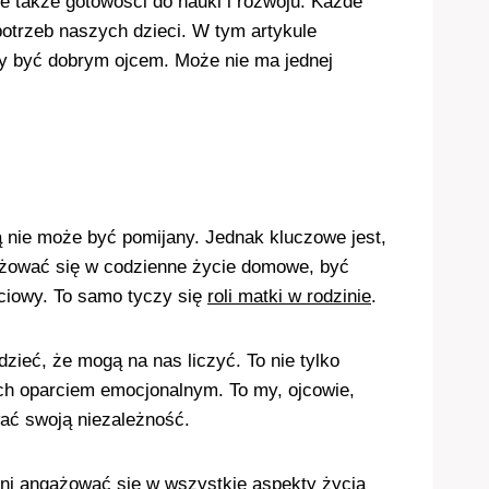
le także gotowości do nauki i rozwoju. Każde
potrzeb naszych dzieci. W tym artykule
zy być dobrym ojcem. Może nie ma jednej
ą nie może być pomijany. Jednak kluczowe jest,
ngażować się w codzienne życie domowe, być
ściowy. To samo tyczy się
roli matki w rodzinie
.
zieć, że mogą na nas liczyć. To nie tylko
ich oparciem emocjonalnym. To my, ojcowie,
wać swoją niezależność.
nni angażować się w wszystkie aspekty życia