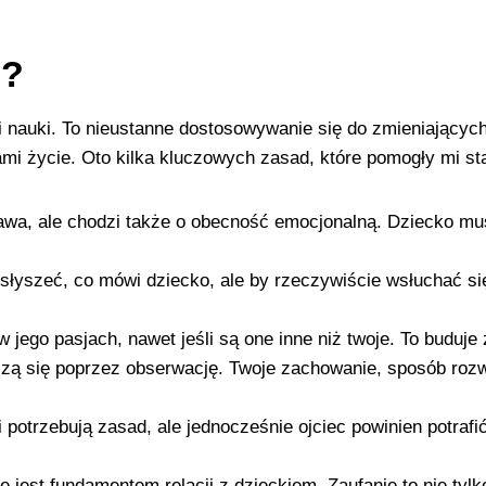
m?
 nauki. To nieustanne dostosowywanie się do zmieniających 
ami życie. Oto kilka kluczowych zasad, które pomogły mi st
awa, ale chodzi także o obecność emocjonalną. Dziecko mu
y słyszeć, co mówi dziecko, ale by rzeczywiście wsłuchać s
 jego pasjach, nawet jeśli są one inne niż twoje. To buduje 
czą się poprzez obserwację. Twoje zachowanie, sposób rozw
i potrzebują zasad, ale jednocześnie ojciec powinien potraf
e jest fundamentem relacji z dzieckiem. Zaufanie to nie tyl