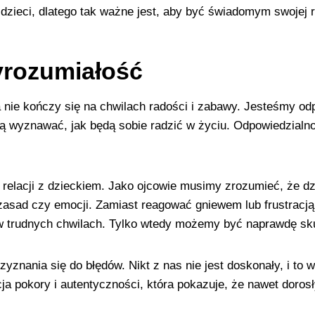
zieci, dlatego tak ważne jest, aby być świadomym swojej ro
yrozumiałość
 nie kończy się na chwilach radości i zabawy. Jesteśmy odp
będą wyznawać, jak będą sobie radzić w życiu. Odpowiedzia
relacji z dzieckiem. Jako ojcowie musimy zrozumieć, że dz
zasad czy emocji. Zamiast reagować gniewem lub frustracją,
trudnych chwilach. Tylko wtedy możemy być naprawdę sku
znania się do błędów. Nikt z nas nie jest doskonały, i to 
a pokory i autentyczności, która pokazuje, że nawet doros