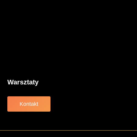
Aktualności
Komunikacja
Rodzicielstwo
Porady
Związki
Warsztaty
O nas
Warsztaty
Kontakt