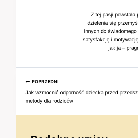
Z tej pasji powstała
dzielenia się przemyś
innych do świadomego b
satysfakcję i motywacj
jak ja – prag
Nawigacja
POPRZEDNI
Jak wzmocnić odporność dziecka przed przeds
wpisu
metody dla rodziców