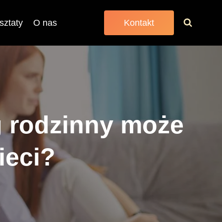
sztaty
O nas
Kontakt
g rodzinny może
ieci?