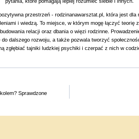
pytania, które pomagają lepiej rozumieć siebie i innych.
 pozytywna przestrzeń - rodzinanawarsztat.pl, która jest dla
leniami i wiedzą. To miejsce, w którym mogę łączyć teorię z
udowania relacji oraz dbania o więzi rodzinne. Prowadzenie 
ę do dalszego rozwoju, a także pozwala tworzyć społeczność
ną zgłębiać tajniki ludzkiej psychiki i czerpać z nich w cod
zkolem? Sprawdzone