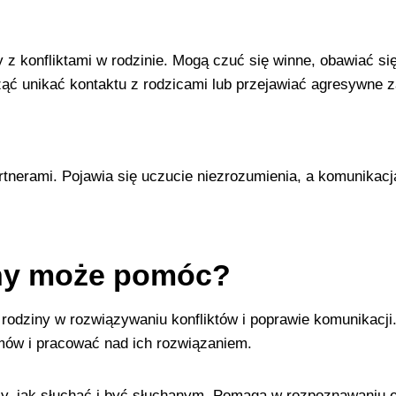
 z konfliktami w rodzinie. Mogą czuć się winne, obawiać si
ąć unikać kontaktu z rodzicami lub przejawiać agresywne 
tnerami. Pojawia się uczucie niezrozumienia, a komunikacja
nny może pomóc?
a rodziny w rozwiązywaniu konfliktów i poprawie komunikacj
mów i pracować nad ich rozwiązaniem.
zy, jak słuchać i być słuchanym. Pomaga w rozpoznawaniu 