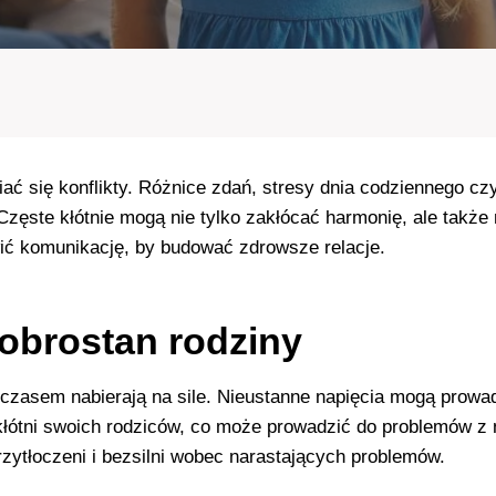
ć się konflikty. Różnice zdań, stresy dnia codziennego cz
 Częste kłótnie mogą nie tylko zakłócać harmonię, ale takż
ić komunikację, by budować zdrowsze relacje.
obrostan rodziny
z czasem nabierają na sile. Nieustanne napięcia mogą prowad
 kłótni swoich rodziców, co może prowadzić do problemów z
rzytłoczeni i bezsilni wobec narastających problemów.