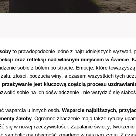
osoby
to prawdopodobnie jedno z najtrudniejszych wyzwań, 
pekcji oraz refleksji nad własnym miejscem w świecie.
Ka
oradzenie sobie z bólem po stracie. Emocje, które towarzys
alu, złości, poczucia winy, a czasem wszystkich tych ucz
h przeżywanie jest kluczową częścią procesu uzdrawiani
zwolić sobie na ich doświadczenie i nie wstydzić się słaboś
kać wsparcia u innych osób.
Wsparcie najbliższych, przyja
omenty żałoby.
Ogromne znaczenie mają także rytuały upamię
eźć się w nowej rzeczywistości. Zapalanie świecy, tworzen
mać symboliczną obecność zmarłego w naszym życiu. Z czase