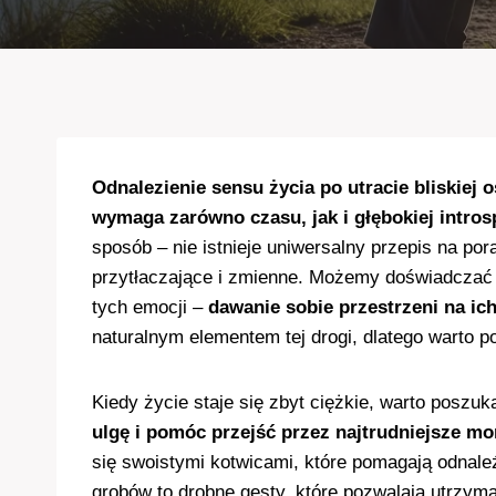
Odnalezienie sensu życia po utracie bliskiej 
wymaga zarówno czasu, jak i głębokiej intros
sposób – nie istnieje uniwersalny przepis na p
przytłaczające i zmienne. Możemy doświadczać ż
tych emocji –
dawanie sobie przestrzeni na ic
naturalnym elementem tej drogi, dlatego warto po
Kiedy życie staje się zbyt ciężkie, warto poszu
ulgę i pomóc przejść przez najtrudniejsze m
się swoistymi kotwicami, które pomagają odnal
grobów to drobne gesty, które pozwalają utrzy