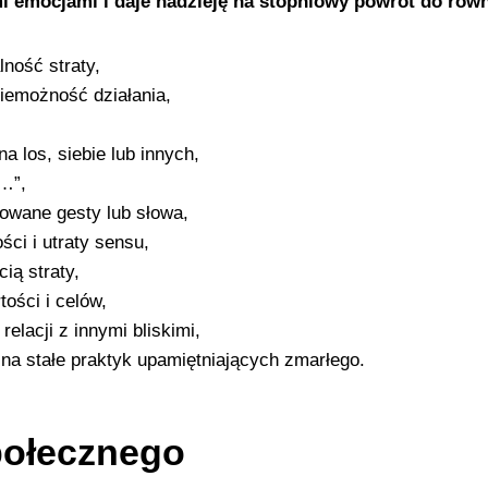
mi emocjami i daje nadzieję na stopniowy powrót do rów
ność straty,
iemożność działania,
a los, siebie lub innych,
y…”,
zowane gesty lub słowa,
ści i utraty sensu,
ią straty,
ości i celów,
elacji z innymi bliskimi,
na stałe praktyk upamiętniających zmarłego.
połecznego