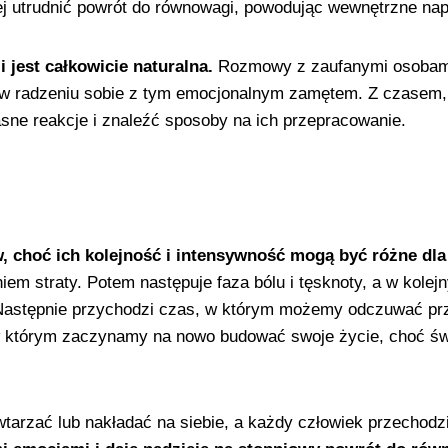
 utrudnić powrót do równowagi, powodując wewnętrzne napię
 jest całkowicie naturalna.
Rozmowy z zaufanymi osobami,
w radzeniu sobie z tym emocjonalnym zamętem. Z czasem, p
asne reakcje i znaleźć sposoby na ich przepracowanie.
w, choć ich kolejność i intensywność mogą być różne dl
iem straty. Potem następuje faza bólu i tęsknoty, a w kolej
 Następnie przychodzi czas, w którym możemy odczuwać prz
w którym zaczynamy na nowo budować swoje życie, choć świ
tarzać lub nakładać na siebie, a każdy człowiek przechod