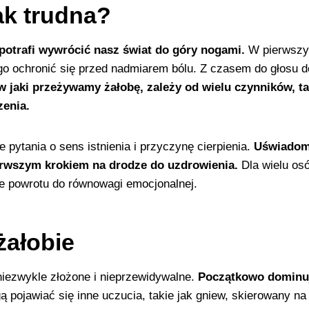
ak trudna?
 potrafi wywrócić nasz świat do góry nogami.
W pierwszyc
cego ochronić się przed nadmiarem bólu. Z czasem do głosu
w jaki przeżywamy żałobę, zależy od wielu czynników, ta
enia.
pytania o sens istnienia i przyczynę cierpienia.
Uświadomi
rwszym krokiem na drodze do uzdrowienia.
Dla wielu osó
e powrotu do równowagi emocjonalnej.
żałobie
niezwykle złożone i nieprzewidywalne.
Początkowo dominuje
ojawiać się inne uczucia, takie jak gniew, skierowany na s