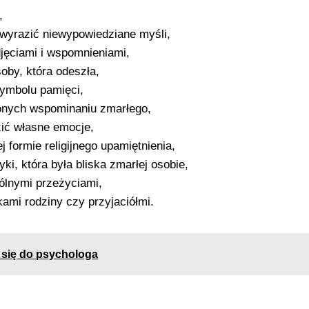
,
ą wyrazić niewypowiedziane myśli,
djęciami i wspomnieniami,
oby, która odeszła,
ymbolu pamięci,
onych wspominaniu zmarłego,
zić własne emocje,
 formie religijnego upamiętnienia,
ki, która była bliska zmarłej osobie,
ólnymi przeżyciami,
ami rodziny czy przyjaciółmi.
ć się do psychologa