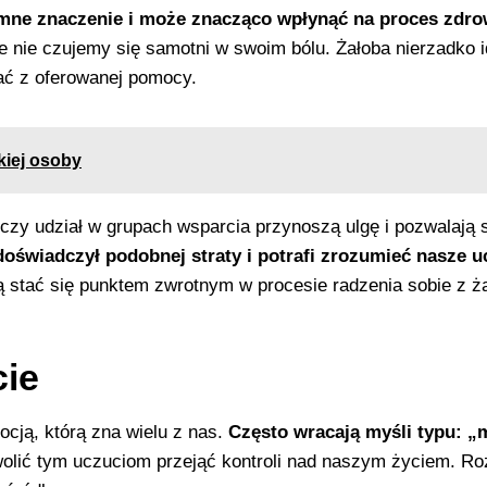
mne znaczenie i może znacząco wpłynąć na proces zdro
 nie czujemy się samotni w swoim bólu. Żałoba nierzadko id
stać z oferowanej pomocy.
kiej osoby
zy udział w grupach wsparcia przynoszą ulgę i pozwalają s
oświadczył podobnej straty i potrafi zrozumieć nasze u
 stać się punktem zwrotnym w procesie radzenia sobie z ż
cie
ocją, którą zna wielu z nas.
Często wracają myśli typu: „
olić tym uczuciom przejąć kontroli nad naszym życiem. Rozm