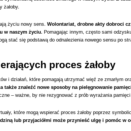
y żałoby.
dają życiu nowy sens.
Wolontariat, drobne akty dobroci c
lu w naszym życiu.
Pomagając innym, często sami odzysku
ogą stać się podstawą do odnalezienia nowego sensu po str
ierających proces żałoby
tów i działań, które pomagają utrzymać więź ze zmarłym or
 a także znaleźć nowe sposoby na pielęgnowanie pamięci 
tyczne – ważne, by nie rezygnować z prób wyrażania pamięci 
rytuały, które mogą wspierać proces żałoby poprzez symboli
dziną lub przyjaciółmi może przynieść ulgę i pomóc w 