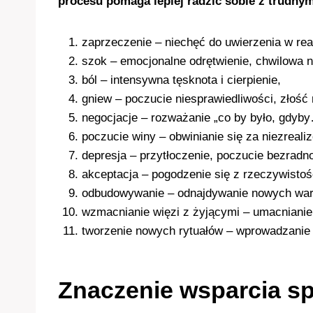
procesu pomaga lepiej radzić sobie z trudny
zaprzeczenie – niechęć do uwierzenia w real
szok – emocjonalne odrętwienie, chwilowa n
ból – intensywna tęsknota i cierpienie,
gniew – poczucie niesprawiedliwości, złość n
negocjacje – rozważanie „co by było, gdyb
poczucie winy – obwinianie się za niezreali
depresja – przytłoczenie, poczucie bezradno
akceptacja – pogodzenie się z rzeczywistośc
odbudowywanie – odnajdywanie nowych wart
wzmacnianie więzi z żyjącymi – umacnianie r
tworzenie nowych rytuałów – wprowadzanie 
Znaczenie wsparcia s