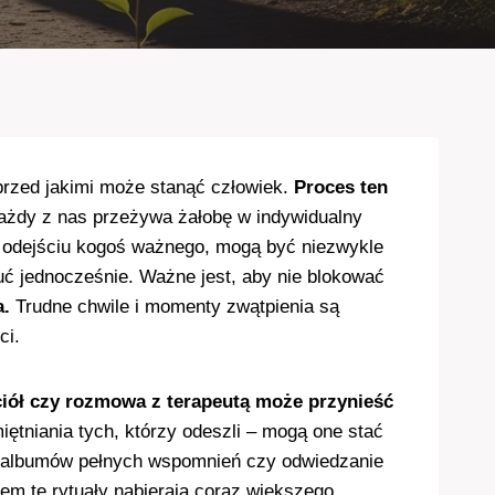
przed jakimi może stanąć człowiek.
Proces ten
żdy z nas przeżywa żałobę w indywidualny
zą odejściu kogoś ważnego, mogą być niezwykle
uć jednocześnie. Ważne jest, aby nie blokować
a.
Trudne chwile i momenty zwątpienia są
ci.
ciół czy rozmowa z terapeutą może przynieść
tniania tych, którzy odeszli – mogą one stać
ie albumów pełnych wspomnień czy odwiedzanie
m te rytuały nabierają coraz większego