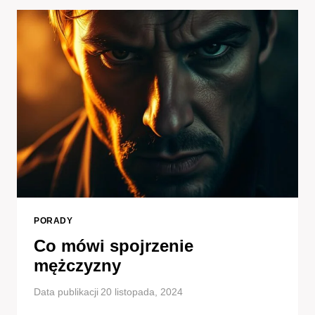
OZNACZA
TEN
GEST
MIŁOŚCI?
PORADY
Co mówi spojrzenie
mężczyzny
Data publikacji
20 listopada, 2024