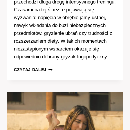
przechodzi długa drogę intensywnego treningu.
Czasami na tej ścieżce pojawiają się
wyzwania: napięcia w obrębie jamy ustnej,
nawyk wkładania do buzi niebezpiecznych
przedmiotów, gryzienie ubrań czy trudności z
rozszerzaniem diety. W takich momentach
niezastąpionym wsparciem okazuje się
odpowiednio dobrany gryzak logopedyczny.
MAŁE
CZYTAJ DALEJ
NARZĘDZIE
DO
WIELKICH
ZADAŃ.
JAK
MĄDRZE
WSPIERAĆ
APARAT
MOWY
I