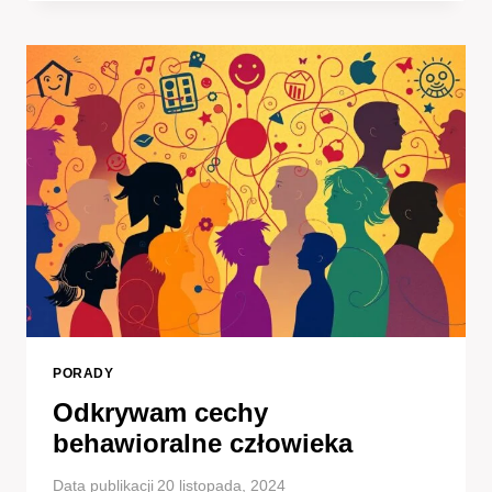
DUPLO
–
ZABAWA
I
NAUKA
PORADY
Odkrywam cechy
behawioralne człowieka
Data publikacji
20 listopada, 2024