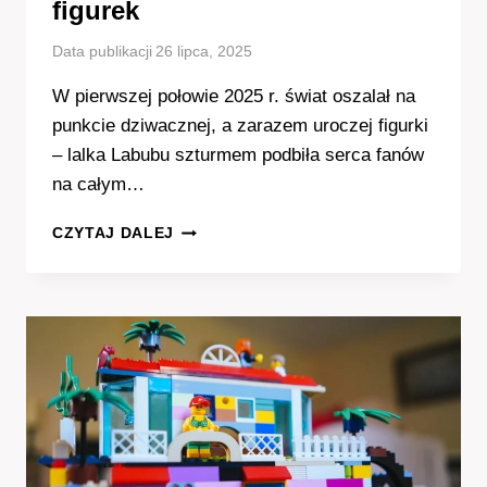
figurek
Data publikacji
26 lipca, 2025
W pierwszej połowie 2025 r. świat oszalał na
punkcie dziwacznej, a zarazem uroczej figurki
– lalka Labubu szturmem podbiła serca fanów
na całym…
O
CZYTAJ DALEJ
CO
CHODZI
Z
ZABAWKAMI
LABUBU?
FENOMEN
VIRALOWYCH
FIGUREK