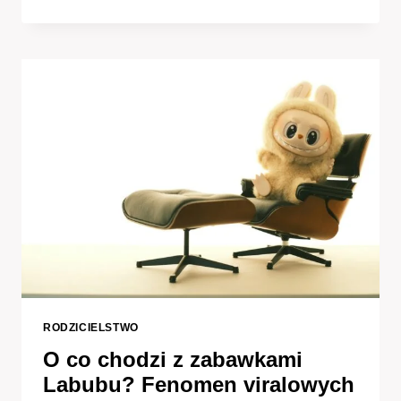
KSIĄŻKI
DLA
19-
LATKI
–
OD
PORADNIKÓW
PO
POWIEŚCI
RODZICIELSTWO
O co chodzi z zabawkami
Labubu? Fenomen viralowych