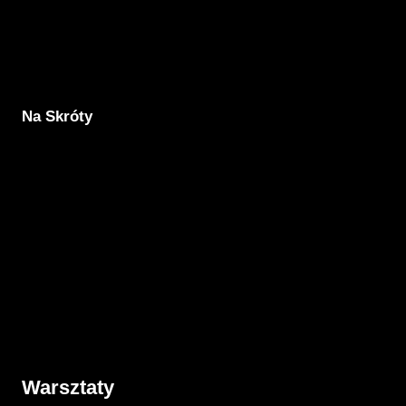
Na Skróty
Aktualności
Komunikacja
Rodzicielstwo
Porady
Związki
Warsztaty
O nas
Warsztaty