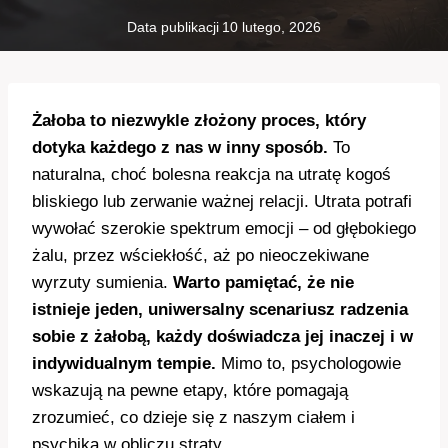
Data publikacji
10 lutego, 2026
Żałoba to niezwykle złożony proces, który
dotyka każdego z nas w inny sposób.
To
naturalna, choć bolesna reakcja na utratę kogoś
bliskiego lub zerwanie ważnej relacji. Utrata potrafi
wywołać szerokie spektrum emocji – od głębokiego
żalu, przez wściekłość, aż po nieoczekiwane
wyrzuty sumienia.
Warto pamiętać, że nie
istnieje jeden, uniwersalny scenariusz radzenia
sobie z żałobą, każdy doświadcza jej inaczej i w
indywidualnym tempie.
Mimo to, psychologowie
wskazują na pewne etapy, które pomagają
zrozumieć, co dzieje się z naszym ciałem i
psychiką w obliczu straty.