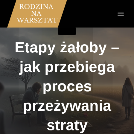
Przejdź
do
treści
PORADY
Etapy żałoby –
jak przebiega
proces
przeżywania
straty