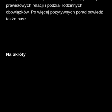
prawidłowych relacji i podział rodzinnych
obowiązków. Po więcej pozytywnych porad odwiedź
także nasz
Poradnik Pozytywnego Patrzenia
.
Na Skróty
Aktualności
Komunikacja
Rodzicielstwo
Porady
Związki
Warsztaty
O nas