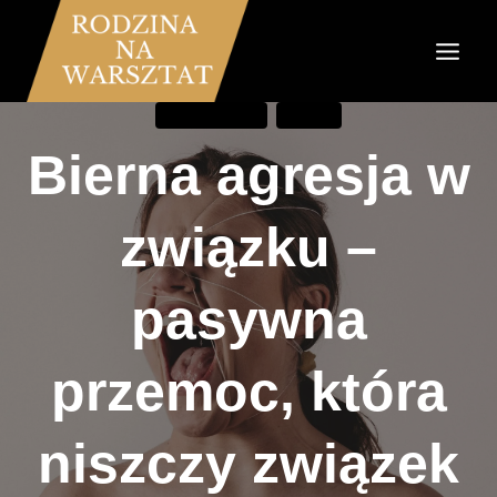
Przejdź
do
treści
KOMUNIKACJA
ZWIĄZKI
Bierna agresja w
związku –
pasywna
przemoc, która
niszczy związek