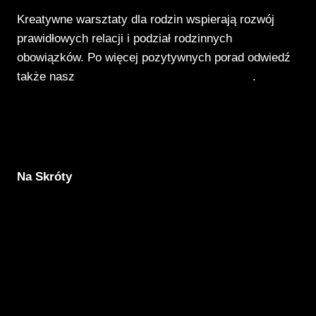
Kreatywne warsztaty dla rodzin wspierają rozwój
prawidłowych relacji i podział rodzinnych
obowiązków. Po więcej pozytywnych porad odwiedź
także nasz
Poradnik Pozytywnego Patrzenia
.
Na Skróty
Aktualności
Komunikacja
Rodzicielstwo
Porady
Związki
Warsztaty