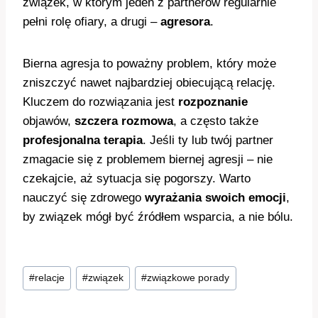
związek, w którym jeden z partnerów regularnie
pełni rolę ofiary, a drugi –
agresora
.
Bierna agresja to poważny problem, który może
zniszczyć nawet najbardziej obiecującą relację.
Kluczem do rozwiązania jest
rozpoznanie
objawów,
szczera rozmowa
, a często także
profesjonalna terapia
. Jeśli ty lub twój partner
zmagacie się z problemem biernej agresji – nie
czekajcie, aż sytuacja się pogorszy. Warto
nauczyć się zdrowego
wyrażania swoich emocji
,
by związek mógł być źródłem wsparcia, a nie bólu.
Tagi
#
relacje
#
związek
#
związkowe porady
wpisu: